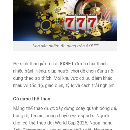
Kho sản phẩm đa dạng trên 8XBET
Hệ sinh thái giải trí tại
8XBET
được chia thành
nhiều sảnh riêng, giúp người chơi dễ chọn đúng nội
dung theo sở thích. Mỗi khu vực có ưu điểm khác
nhau về tốc độ, giao diện, tỷ lệ và cách trải nghiệm.
Cá cược thể thao
Mảng thể thao được xây dựng xoay quanh bóng đá,
bóng rổ, tennis, bóng chuyền và esports. Người
chơi có thể theo dõi World Cup 2026, Ngoại hạng