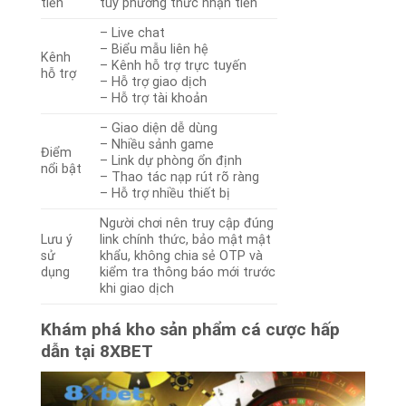
tiền
tùy phương thức nhận tiền
– Live chat
– Biểu mẫu liên hệ
Kênh
– Kênh hỗ trợ trực tuyến
hỗ trợ
– Hỗ trợ giao dịch
– Hỗ trợ tài khoản
– Giao diện dễ dùng
– Nhiều sảnh game
Điểm
– Link dự phòng ổn định
nổi bật
– Thao tác nạp rút rõ ràng
– Hỗ trợ nhiều thiết bị
Người chơi nên truy cập đúng
Lưu ý
link chính thức, bảo mật mật
sử
khẩu, không chia sẻ OTP và
dụng
kiểm tra thông báo mới trước
khi giao dịch
Khám phá kho sản phẩm cá cược hấp
dẫn tại 8XBET