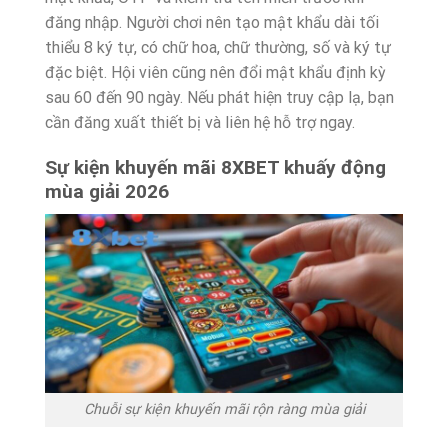
đăng nhập. Người chơi nên tạo mật khẩu dài tối
thiểu 8 ký tự, có chữ hoa, chữ thường, số và ký tự
đặc biệt. Hội viên cũng nên đổi mật khẩu định kỳ
sau 60 đến 90 ngày. Nếu phát hiện truy cập lạ, bạn
cần đăng xuất thiết bị và liên hệ hỗ trợ ngay.
Sự kiện khuyến mãi 8XBET khuấy động
mùa giải 2026
Chuỗi sự kiện khuyến mãi rộn ràng mùa giải