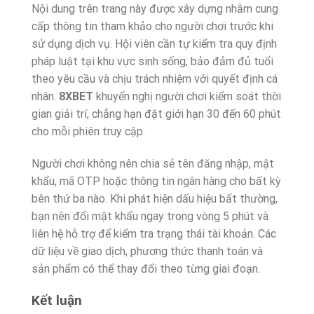
Nội dung trên trang này được xây dựng nhằm cung
cấp thông tin tham khảo cho người chơi trước khi
sử dụng dịch vụ. Hội viên cần tự kiểm tra quy định
pháp luật tại khu vực sinh sống, bảo đảm đủ tuổi
theo yêu cầu và chịu trách nhiệm với quyết định cá
nhân.
8XBET
khuyến nghị người chơi kiểm soát thời
gian giải trí, chẳng hạn đặt giới hạn 30 đến 60 phút
cho mỗi phiên truy cập.
Người chơi không nên chia sẻ tên đăng nhập, mật
khẩu, mã OTP hoặc thông tin ngân hàng cho bất kỳ
bên thứ ba nào. Khi phát hiện dấu hiệu bất thường,
bạn nên đổi mật khẩu ngay trong vòng 5 phút và
liên hệ hỗ trợ để kiểm tra trạng thái tài khoản. Các
dữ liệu về giao dịch, phương thức thanh toán và
sản phẩm có thể thay đổi theo từng giai đoạn.
Kết luận