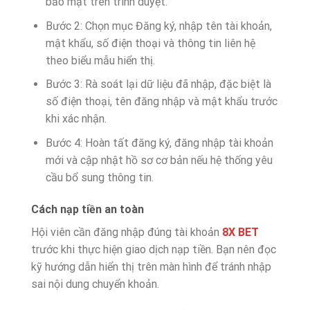
bảo mật trên trình duyệt.
Bước 2: Chọn mục Đăng ký, nhập tên tài khoản,
mật khẩu, số điện thoại và thông tin liên hệ
theo biểu mẫu hiển thị.
Bước 3: Rà soát lại dữ liệu đã nhập, đặc biệt là
số điện thoại, tên đăng nhập và mật khẩu trước
khi xác nhận.
Bước 4: Hoàn tất đăng ký, đăng nhập tài khoản
mới và cập nhật hồ sơ cơ bản nếu hệ thống yêu
cầu bổ sung thông tin.
Cách nạp tiền an toàn
Hội viên cần đăng nhập đúng tài khoản
8X BET
trước khi thực hiện giao dịch nạp tiền. Bạn nên đọc
kỹ hướng dẫn hiển thị trên màn hình để tránh nhập
sai nội dung chuyển khoản.