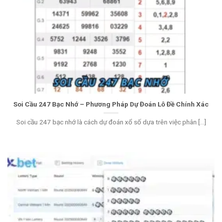
Soi Cầu 247 Bạc Nhớ – Phương Pháp Dự Đoán Lô Đề Chính Xác
Soi cầu 247 bạc nhớ là cách dự đoán xổ số dựa trên việc phân [...]