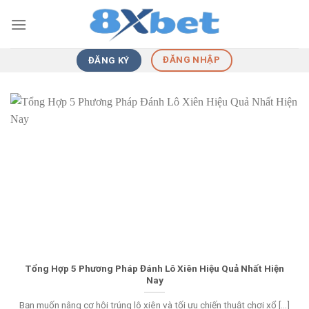
Skip
to
content
ĐĂNG NHẬP
ĐĂNG KÝ
Tổng Hợp 5 Phương Pháp Đánh Lô Xiên Hiệu Quả Nhất Hiện
Nay
Bạn muốn nâng cơ hội trúng lô xiên và tối ưu chiến thuật chơi xổ [...]