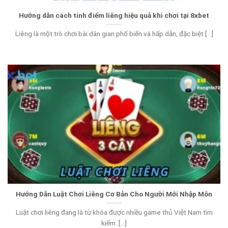
Hướng dẫn cách tính điểm liêng hiệu quả khi chơi tại 8xbet
Liêng là một trò chơi bài dân gian phổ biến và hấp dẫn, đặc biệt [...]
Hướng Dẫn Luật Chơi Liêng Cơ Bản Cho Người Mới Nhập Môn
Luật chơi liêng đang là từ khóa được nhiều game thủ Việt Nam tìm
kiếm. [...]