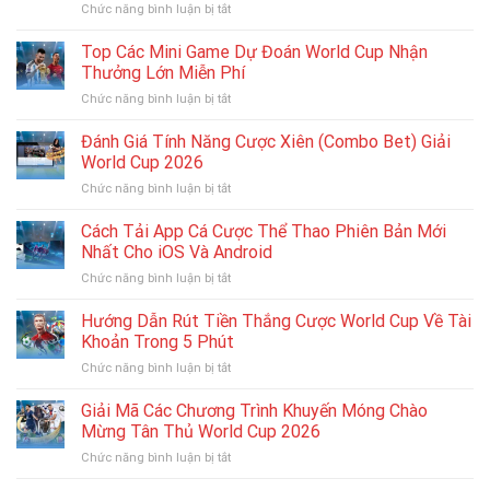
ở
Chức năng bình luận bị tắt
Lưu
Ý
Top Các Mini Game Dự Đoán World Cup Nhận
Quan
Thưởng Lớn Miễn Phí
Trọng
ở
Chức năng bình luận bị tắt
Khi
Top
Tham
Các
Đánh Giá Tính Năng Cược Xiên (Combo Bet) Giải
Gia
Mini
Đại
World Cup 2026
Game
Lý
ở
Chức năng bình luận bị tắt
Dự
Bóng
Đánh
Đoán
Đá
Giá
Cách Tải App Cá Cược Thể Thao Phiên Bản Mới
World
Mùa
Tính
Cup
Nhất Cho iOS Và Android
World
Năng
Nhận
Cup
ở
Chức năng bình luận bị tắt
Cược
Thưởng
2026
Cách
Xiên
Lớn
Tải
Hướng Dẫn Rút Tiền Thắng Cược World Cup Về Tài
(Combo
Miễn
App
Bet)
Khoản Trong 5 Phút
Phí
Cá
Giải
ở
Chức năng bình luận bị tắt
Cược
World
Hướng
Thể
Cup
Dẫn
Giải Mã Các Chương Trình Khuyến Móng Chào
Thao
2026
Rút
Phiên
Mừng Tân Thủ World Cup 2026
Tiền
Bản
ở
Chức năng bình luận bị tắt
Thắng
Mới
Giải
Cược
Nhất