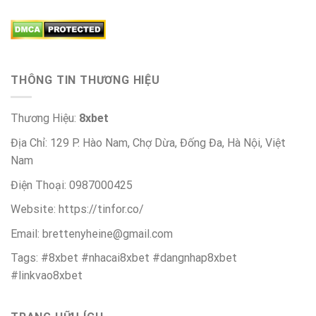
THÔNG TIN THƯƠNG HIỆU
Thương Hiệu:
8xbet
Địa Chỉ: 129 P. Hào Nam, Chợ Dừa, Đống Đa, Hà Nội, Việt
Nam
Điện Thoại: 0987000425
Website: https://tinfor.co/
Email:
brettenyheine@gmail.com
Tags: #8xbet #nhacai8xbet #dangnhap8xbet
#linkvao8xbet