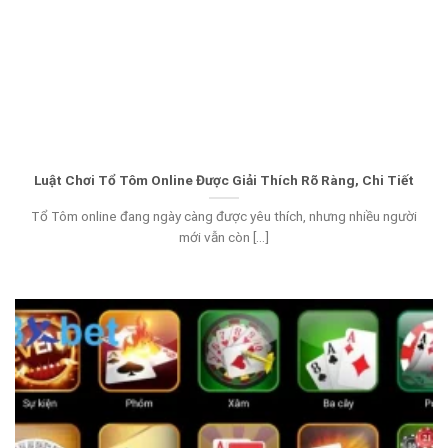
Luật Chơi Tổ Tôm Online Được Giải Thích Rõ Ràng, Chi Tiết
Tổ Tôm online đang ngày càng được yêu thích, nhưng nhiều người
mới vẫn còn [...]