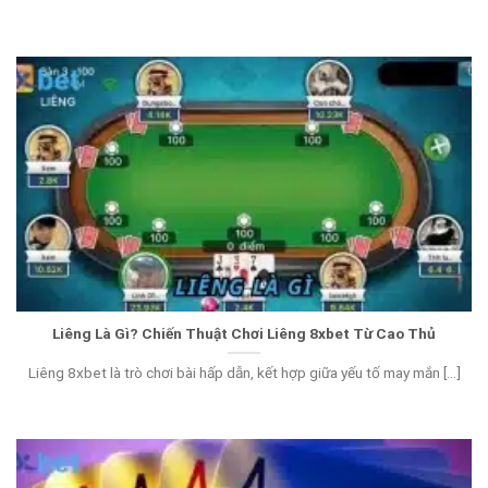
Liêng Là Gì? Chiến Thuật Chơi Liêng 8xbet Từ Cao Thủ
Liêng 8xbet là trò chơi bài hấp dẫn, kết hợp giữa yếu tố may mắn [...]