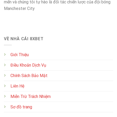
mến và chúng tôi tự hào là đổi tác chiến lược của đội bóng
Manchester City
VỀ NHÀ CÁI 8XBET
Giới Thiệu
Điều Khoản Dịch Vụ
Chính Sách Bảo Mật
Liên Hệ
Miễn Trừ Trách Nhiệm
Sơ đồ trang