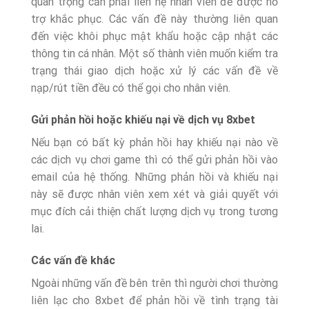
quan trọng cần phải liên hệ nhân viên để được hỗ
trợ khắc phục. Các vấn đề này thường liên quan
đến việc khôi phục mật khẩu hoặc cập nhật các
thông tin cá nhân. Một số thành viên muốn kiểm tra
trạng thái giao dịch hoặc xử lý các vấn đề về
nạp/rút tiền đều có thể gọi cho nhân viên.
Gửi phản hồi hoặc khiếu nại về dịch vụ 8xbet
Nếu bạn có bất kỳ phản hồi hay khiếu nại nào về
các dịch vụ chơi game thì có thể gửi phản hồi vào
email của hệ thống. Những phản hồi và khiếu nại
này sẽ được nhân viên xem xét và giải quyết với
mục đích cải thiện chất lượng dịch vụ trong tương
lai.
Các vấn đề khác
Ngoài những vấn đề bên trên thì người chơi thường
liên lạc cho 8xbet để phản hồi về tình trạng tài