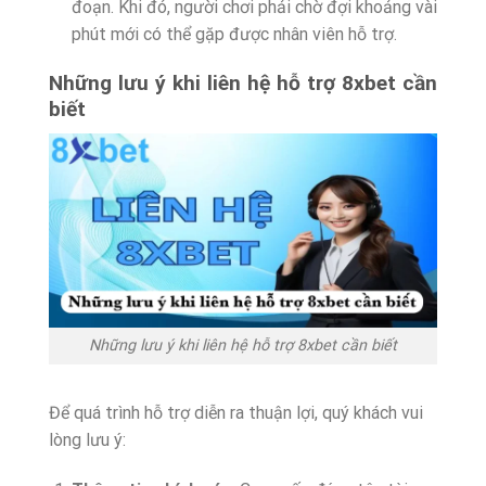
đoạn. Khi đó, người chơi phải chờ đợi khoảng vài
phút mới có thể gặp được nhân viên hỗ trợ.
Những lưu ý khi liên hệ hỗ trợ 8xbet cần
biết
Những lưu ý khi liên hệ hỗ trợ 8xbet cần biết
Để quá trình hỗ trợ diễn ra thuận lợi, quý khách vui
lòng lưu ý: