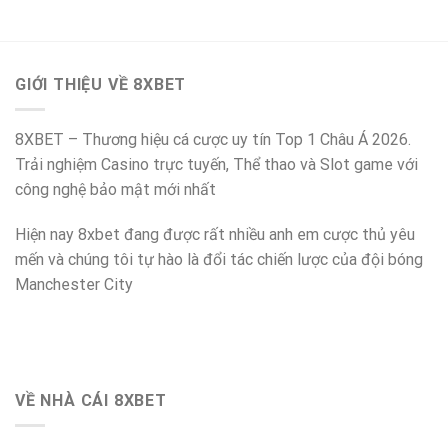
GIỚI THIỆU VỀ 8XBET
8XBET – Thương hiệu cá cược uy tín Top 1 Châu Á 2026.
Trải nghiệm Casino trực tuyến, Thể thao và Slot game với
công nghệ bảo mật mới nhất
Hiện nay 8xbet đang được rất nhiều anh em cược thủ yêu
mến và chúng tôi tự hào là đổi tác chiến lược của đội bóng
Manchester City
VỀ NHÀ CÁI 8XBET