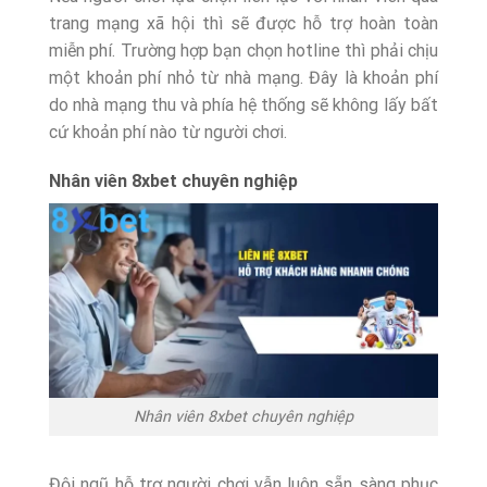
trang mạng xã hội thì sẽ được hỗ trợ hoàn toàn
miễn phí. Trường hợp bạn chọn hotline thì phải chịu
một khoản phí nhỏ từ nhà mạng. Đây là khoản phí
do nhà mạng thu và phía hệ thống sẽ không lấy bất
cứ khoản phí nào từ người chơi.
Nhân viên 8xbet chuyên nghiệp
Nhân viên 8xbet chuyên nghiệp
Đội ngũ hỗ trợ người chơi vẫn luôn sẵn sàng phục