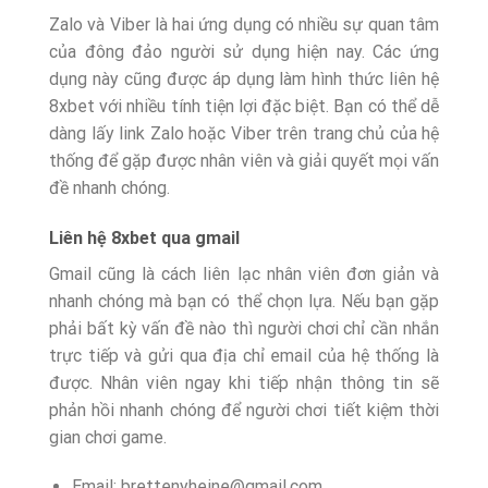
Zalo và Viber là hai ứng dụng có nhiều sự quan tâm
của đông đảo người sử dụng hiện nay. Các ứng
dụng này cũng được áp dụng làm hình thức liên hệ
8xbet với nhiều tính tiện lợi đặc biệt. Bạn có thể dễ
dàng lấy link Zalo hoặc Viber trên trang chủ của hệ
thống để gặp được nhân viên và giải quyết mọi vấn
đề nhanh chóng.
Liên hệ 8xbet qua gmail
Gmail cũng là cách liên lạc nhân viên đơn giản và
nhanh chóng mà bạn có thể chọn lựa. Nếu bạn gặp
phải bất kỳ vấn đề nào thì người chơi chỉ cần nhắn
trực tiếp và gửi qua địa chỉ email của hệ thống là
được. Nhân viên ngay khi tiếp nhận thông tin sẽ
phản hồi nhanh chóng để người chơi tiết kiệm thời
gian chơi game.
Email:
brettenyheine@gmail.com