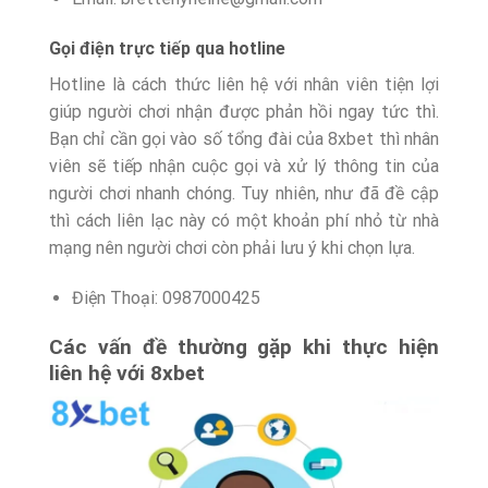
Gọi điện trực tiếp qua hotline
Hotline là cách thức liên hệ với nhân viên tiện lợi
giúp người chơi nhận được phản hồi ngay tức thì.
Bạn chỉ cần gọi vào số tổng đài của 8xbet thì nhân
viên sẽ tiếp nhận cuộc gọi và xử lý thông tin của
người chơi nhanh chóng. Tuy nhiên, như đã đề cập
thì cách liên lạc này có một khoản phí nhỏ từ nhà
mạng nên người chơi còn phải lưu ý khi chọn lựa.
Điện Thoại: 0987000425
Các vấn đề thường gặp khi thực hiện
liên hệ với 8xbet