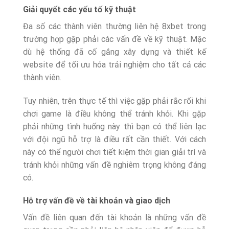
Giải quyết các yếu tố kỹ thuật
Đa số các thành viên thường liên hệ 8xbet trong
trường hợp gặp phải các vấn đề về kỹ thuật. Mặc
dù hệ thống đã cố gắng xây dựng và thiết kế
website để tối ưu hóa trải nghiệm cho tất cả các
thành viên.
Tuy nhiên, trên thực tế thì việc gặp phải rắc rối khi
chơi game là điều không thể tránh khỏi. Khi gặp
phải những tình huống này thì bạn có thể liên lạc
với đội ngũ hỗ trợ là điều rất cần thiết. Với cách
này có thể người chơi tiết kiệm thời gian giải trí và
tránh khỏi những vấn đề nghiêm trọng không đáng
có.
Hỗ trợ vấn đề về tài khoản và giao dịch
Vấn đề liên quan đến tài khoản là những vấn đề