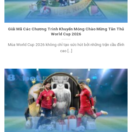
Giải Mã Các Chương Trình Khuyến Móng Chào Mừng Tân Thủ
World Cup 2026
Mùa World Cup 2026 không chỉ tạo sức hút bởi những trận cầu đỉnh
cao [...]