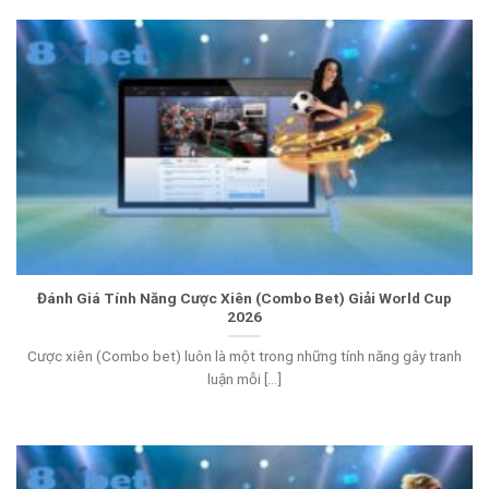
Đánh Giá Tính Năng Cược Xiên (Combo Bet) Giải World Cup
2026
Cược xiên (Combo bet) luôn là một trong những tính năng gây tranh
luận mỗi [...]