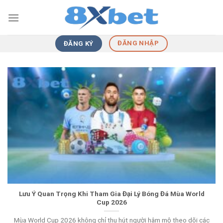
Skip
to
content
ĐĂNG NHẬP
ĐĂNG KÝ
Lưu Ý Quan Trọng Khi Tham Gia Đại Lý Bóng Đá Mùa World
Cup 2026
Mùa World Cup 2026 không chỉ thu hút người hâm mộ theo dõi các