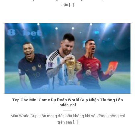
trận [...]
Top Các Mini Game Dự Đoán World Cup Nhận Thưởng Lớn
Miễn Phí
Mùa World Cup luôn mang đến bầu không khí sôi động không chỉ
trên sân [...]