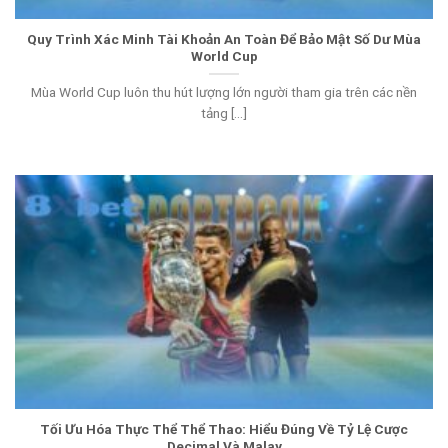
Quy Trình Xác Minh Tài Khoản An Toàn Để Bảo Mật Số Dư Mùa
World Cup
Mùa World Cup luôn thu hút lượng lớn người tham gia trên các nền
tảng [...]
Tối Ưu Hóa Thực Thể Thể Thao: Hiểu Đúng Về Tỷ Lệ Cược
Decimal Và Malay