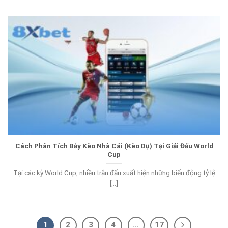
Cách Phân Tích Bẫy Kèo Nhà Cái (Kèo Dụ) Tại Giải Đấu World
Cup
Tại các kỳ World Cup, nhiều trận đấu xuất hiện những biến động tỷ lệ
[...]
1
2
3
4
…
17