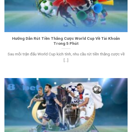
Hướng Dẫn Rút Tiền Thắng Cược World Cup Về Tài Khoản
Trong 5 Phút
Sau mỗi trận đấu World Cup kịch tính, nhu cầu rút tiền thắng cược về
[...]