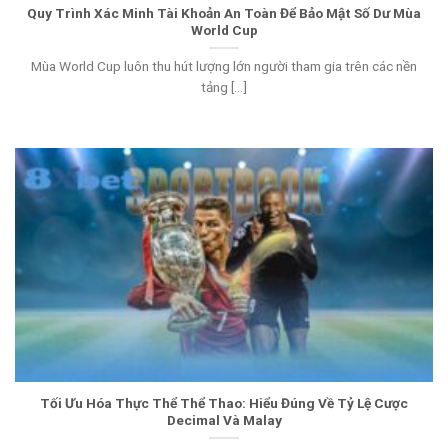
Quy Trình Xác Minh Tài Khoản An Toàn Để Bảo Mật Số Dư Mùa
World Cup
Mùa World Cup luôn thu hút lượng lớn người tham gia trên các nền
tảng [...]
Tối Ưu Hóa Thực Thể Thể Thao: Hiểu Đúng Về Tỷ Lệ Cược
Decimal Và Malay