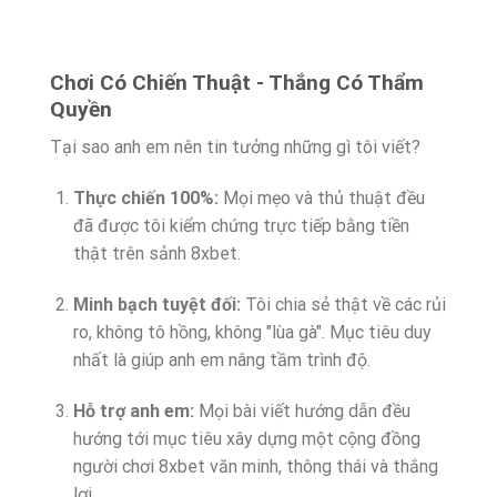
Chơi Có Chiến Thuật - Thắng Có Thẩm
Quyền
Tại sao anh em nên tin tưởng những gì tôi viết?
Thực chiến 100%:
Mọi mẹo và thủ thuật đều
đã được tôi kiểm chứng trực tiếp bằng tiền
thật trên sảnh 8xbet.
Minh bạch tuyệt đối:
Tôi chia sẻ thật về các rủi
ro, không tô hồng, không "lùa gà". Mục tiêu duy
nhất là giúp anh em nâng tầm trình độ.
Hỗ trợ anh em:
Mọi bài viết hướng dẫn đều
hướng tới mục tiêu xây dựng một cộng đồng
người chơi 8xbet văn minh, thông thái và thắng
lợi.