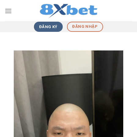
Skip
to
content
ĐĂNG NHẬP
ĐĂNG KÝ