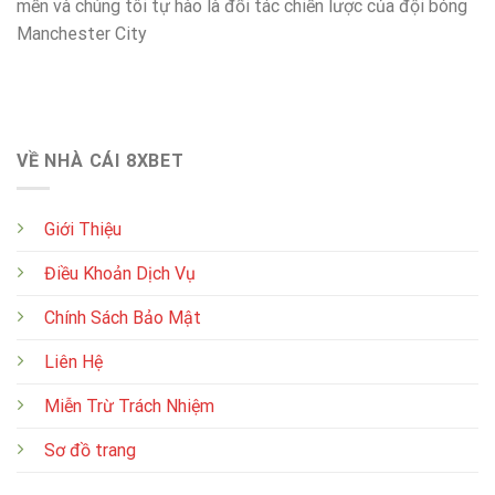
mến và chúng tôi tự hào là đổi tác chiến lược của đội bóng
Manchester City
VỀ NHÀ CÁI 8XBET
Giới Thiệu
Điều Khoản Dịch Vụ
Chính Sách Bảo Mật
Liên Hệ
Miễn Trừ Trách Nhiệm
Sơ đồ trang