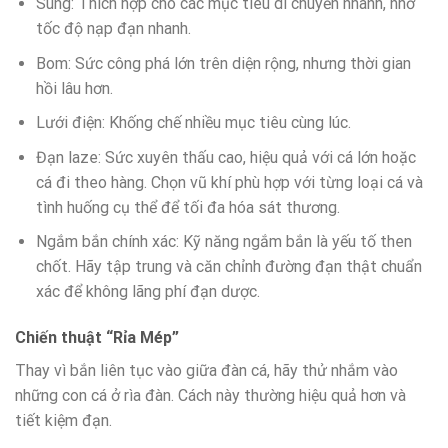
Súng: Thích hợp cho các mục tiêu di chuyển nhanh, nhờ
tốc độ nạp đạn nhanh.
Bom: Sức công phá lớn trên diện rộng, nhưng thời gian
hồi lâu hơn.
Lưới điện: Khống chế nhiều mục tiêu cùng lúc.
Đạn laze: Sức xuyên thấu cao, hiệu quả với cá lớn hoặc
cá đi theo hàng. Chọn vũ khí phù hợp với từng loại cá và
tình huống cụ thể để tối đa hóa sát thương.
Ngắm bắn chính xác: Kỹ năng ngắm bắn là yếu tố then
chốt. Hãy tập trung và căn chỉnh đường đạn thật chuẩn
xác để không lãng phí đạn dược.
Chiến thuật “Rỉa Mép”
Thay vì bắn liên tục vào giữa đàn cá, hãy thử nhắm vào
những con cá ở rìa đàn. Cách này thường hiệu quả hơn và
tiết kiệm đạn.