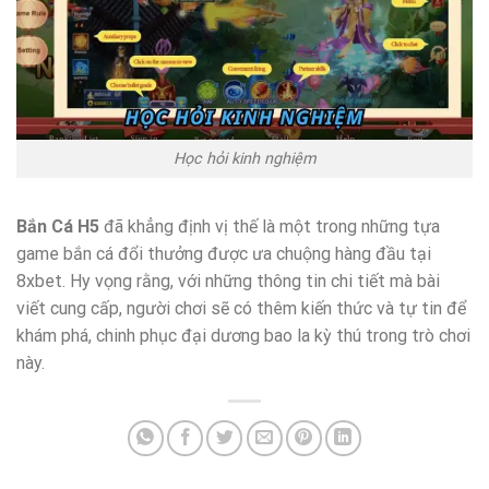
Học hỏi kinh nghiệm
Bắn Cá H5
đã khẳng định vị thế là một trong những tựa
game bắn cá đổi thưởng được ưa chuộng hàng đầu tại
8xbet. Hy vọng rằng, với những thông tin chi tiết mà bài
viết cung cấp, người chơi sẽ có thêm kiến thức và tự tin để
khám phá, chinh phục đại dương bao la kỳ thú trong trò chơi
này.