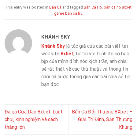
This entry was posted in
Bắn Cá
and tagged
Bắn Cá H5
,
bắn cá h5 8xbet
,
game bắn cá h5
.
KHÁNH SKY
Khánh Sky
là tác giả của các bài viết tại
website
8xbet
, tự tin với trình độ cờ bạc
bịp của mình đỉnh nóc kịch trần, anh chia
sẻ rất thật về các thủ thuật và thông tin
chơi cá cược thông qua các bài chia sẻ tới
bạn đọc
Đá gà Cựa Dao 8xbet: Luật
Bắn Cá Đổi Thưởng 8Xbet –
chơi, kinh nghiệm và cách
Giải Trí Đỉnh, Săn Thưởng
thắng lớn
Khủng