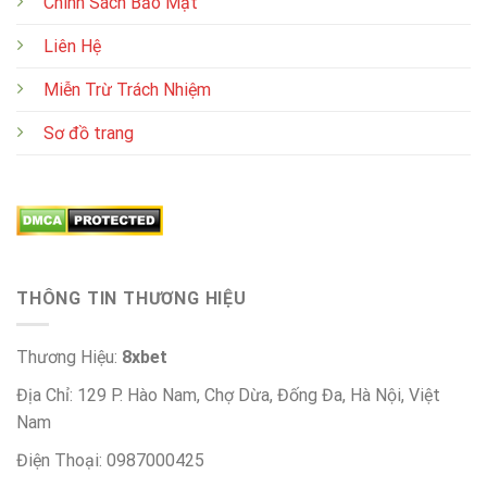
Chính Sách Bảo Mật
Liên Hệ
Miễn Trừ Trách Nhiệm
Sơ đồ trang
THÔNG TIN THƯƠNG HIỆU
Thương Hiệu:
8xbet
Địa Chỉ: 129 P. Hào Nam, Chợ Dừa, Đống Đa, Hà Nội, Việt
Nam
Điện Thoại: 0987000425