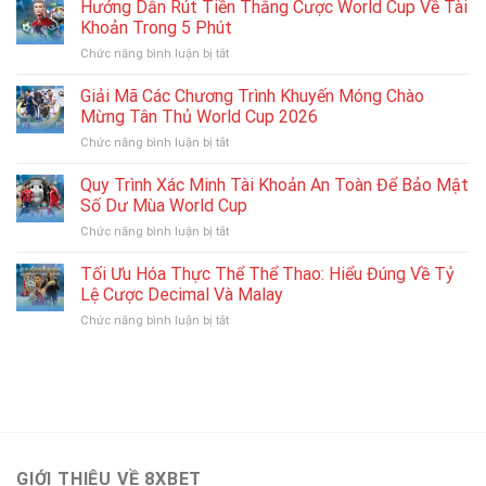
Tải
Hướng Dẫn Rút Tiền Thắng Cược World Cup Về Tài
(Combo
Miễn
App
Bet)
Khoản Trong 5 Phút
Phí
Cá
Giải
ở
Chức năng bình luận bị tắt
Cược
World
Hướng
Thể
Cup
Dẫn
Giải Mã Các Chương Trình Khuyến Móng Chào
Thao
2026
Rút
Phiên
Mừng Tân Thủ World Cup 2026
Tiền
Bản
ở
Chức năng bình luận bị tắt
Thắng
Mới
Giải
Cược
Nhất
Mã
Quy Trình Xác Minh Tài Khoản An Toàn Để Bảo Mật
World
Cho
Các
Cup
Số Dư Mùa World Cup
iOS
Chương
Về
Và
ở
Chức năng bình luận bị tắt
Trình
Tài
Android
Quy
Khuyến
Khoản
Trình
Tối Ưu Hóa Thực Thể Thể Thao: Hiểu Đúng Về Tỷ
Móng
Trong
Xác
Chào
Lệ Cược Decimal Và Malay
5
Minh
Mừng
Phút
ở
Chức năng bình luận bị tắt
Tài
Tân
Tối
Khoản
Thủ
Ưu
An
World
Hóa
Toàn
Cup
Thực
Để
2026
Thể
Bảo
Thể
Mật
Thao:
Số
Hiểu
Dư
GIỚI THIỆU VỀ 8XBET
Đúng