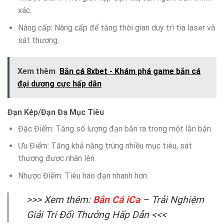
xác.
Nâng cấp: Nâng cấp để tăng thời gian duy trì tia laser và
sát thương.
Xem thêm
Bắn cá 8xbet - Khám phá game bắn cá
đại dương cực hấp dẫn
Đạn Kép/Đạn Đa Mục Tiêu
Đặc Điểm: Tăng số lượng đạn bắn ra trong một lần bắn.
Ưu Điểm: Tăng khả năng trúng nhiều mục tiêu, sát
thương được nhân lên.
Nhược Điểm: Tiêu hao đạn nhanh hơn.
>>> Xem thêm:
Bắn Cá iCa
– Trải Nghiệm
Giải Trí Đổi Thưởng Hấp Dẫn <<<