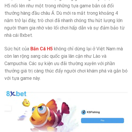
H5 nổi lên như một trong những tựa game bắn cá đổi
thưởng hàng đầu châu Á. Dù mới ra mắt trong khoảng 4
năm trở lại đây, trò chơi đã nhanh chóng thu hút lượng lớn
người tham gia nhờ vào lối chơi hấp dẫn và sự đảm bảo từ
nhà cái 8xbet.
Sức hút của
Bắn Cá H5
không chỉ dừng lại ở Việt Nam mà
còn lan rộng sang các quốc gia lân cận như Lào và
Campuchia. Các sự kiện ưu đãi thường xuyên với phần
thưởng giá trị càng thúc đẩy người chơi khám phá và gắn bó
với tựa game này.