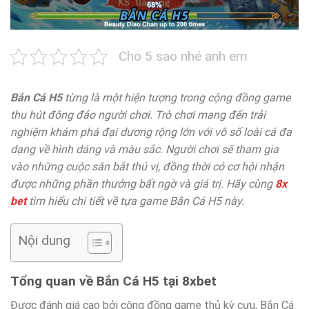
Cho 5 sao nhé anh em
Bắn Cá H5
từng là một hiện tượng trong cộng đồng game
thu hút đông đảo người chơi. Trò chơi mang đến trải
nghiệm khám phá đại dương rộng lớn với vô số loài cá đa
dạng về hình dáng và màu sắc. Người chơi sẽ tham gia
vào những cuộc săn bắt thú vị, đồng thời có cơ hội nhận
được những phần thưởng bất ngờ và giá trị. Hãy cùng
8x
bet
tìm hiểu chi tiết về tựa game Bắn Cá H5 này.
Nội dung
Tổng quan về Bắn Cá H5 tại 8xbet
Được đánh giá cao bởi cộng đồng game thủ kỳ cựu, Bắn Cá