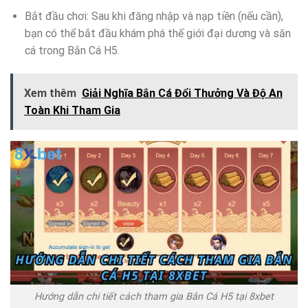
Bắt đầu chơi: Sau khi đăng nhập và nạp tiền (nếu cần),
bạn có thể bắt đầu khám phá thế giới đại dương và săn
cá trong Bắn Cá H5.
Xem thêm
Giải Nghĩa Bắn Cá Đổi Thưởng Và Độ An
Toàn Khi Tham Gia
Hướng dẫn chi tiết cách tham gia Bắn Cá H5 tại 8xbet