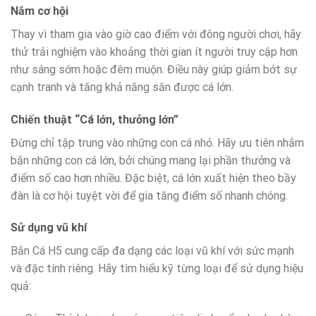
Nắm cơ hội
Thay vì tham gia vào giờ cao điểm với đông người chơi, hãy
thử trải nghiệm vào khoảng thời gian ít người truy cập hơn
như sáng sớm hoặc đêm muộn. Điều này giúp giảm bớt sự
cạnh tranh và tăng khả năng săn được cá lớn.
Chiến thuật “Cá lớn, thưởng lớn”
Đừng chỉ tập trung vào những con cá nhỏ. Hãy ưu tiên nhắm
bắn những con cá lớn, bởi chúng mang lại phần thưởng và
điểm số cao hơn nhiều. Đặc biệt, cá lớn xuất hiện theo bầy
đàn là cơ hội tuyệt vời để gia tăng điểm số nhanh chóng.
Sử dụng vũ khí
Bắn Cá H5 cung cấp đa dạng các loại vũ khí với sức mạnh
và đặc tính riêng. Hãy tìm hiểu kỹ từng loại để sử dụng hiệu
quả: