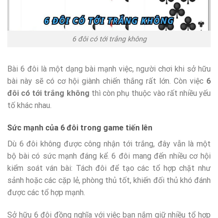
6 đôi có tới trắng không
Bài 6 đôi là một dạng bài mạnh việc, người chơi khi sở hữu
bài này sẽ có cơ hội giành chiến thắng rất lớn. Còn việc
6
đôi có tới trắng không
thì còn phụ thuộc vào rất nhiều yếu
tố khác nhau.
Sức mạnh của 6 đôi trong game tiến lên
Dù 6 đôi không được công nhận tới trắng, đây vẫn là một
bộ bài có sức mạnh đáng kể.
6 đôi mang đến nhiều cơ hội
kiểm soát ván bài: Tách đôi để tạo các tổ hợp chặt như
sảnh hoặc các cặp lẻ, phòng thủ tốt, khiến đối thủ khó đánh
được các tổ hợp mạnh.
Sở hữu 6 đôi đồng nghĩa với việc bạn nắm giữ nhiều tổ hợp