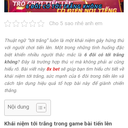
Cho 5 sao nhé anh em
Thuật ngữ “tới trắng” luôn là một khái niệm gây hứng thú
với người chơi tiến lên. Một trong những tình huống đặc
biệt khiến nhiều người thắc mắc là
6 đôi có tới trắng
không
? Đây là trường hợp thú vị mà không phải ai cũng
hiểu rõ. Bài viết này
8x bet
sẽ giúp bạn tìm hiểu chi tiết về
khái niệm tới trắng, sức mạnh của 6 đôi trong tiến lên và
cách tận dụng hiệu quả tổ hợp bài này để giành chiến
thắng.
Nội dung
Khái niệm tới trắng trong game bài tiến lên