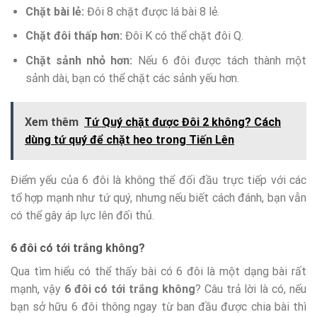
Chặt bài lẻ:
Đôi 8 chặt được lá bài 8 lẻ.
Chặt đôi thấp hơn:
Đôi K có thể chặt đôi Q.
Chặt sảnh nhỏ hơn:
Nếu 6 đôi được tách thành một
sảnh dài, bạn có thể chặt các sảnh yếu hơn.
Xem thêm
Tứ Quý chặt được Đôi 2 không? Cách
dùng tứ quý để chặt heo trong Tiến Lên
Điểm yếu của 6 đôi là không thể đối đầu trực tiếp với các
tổ hợp mạnh như tứ quý, nhưng nếu biết cách đánh, bạn vẫn
có thể gây áp lực lên đối thủ.
6 đôi có tới trắng không?
Qua tìm hiểu có thể thấy bài có 6 đôi là một dạng bài rất
mạnh, vậy
6 đôi có tới trắng không
?
Câu trả lời là có, nếu
bạn sở hữu 6 đôi thông ngay từ ban đầu được chia bài thì