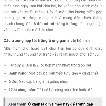
lên. Khi người chơi sở hữu một bộ bài đáp ứng các điều kiện
nhất định ngay sau khi chia bài, họ không cần đánh một lá
nào mà vẫn chiến thắng. Đây là một tình huống hiếm gặp
nhưng lại rất được mong chờ vì mang đến chiến thắng
nhanh chóng. Còn
6 đôi có tới trắng không
còn phụ thuộc
vào quy định của mỗi bàn chơi.
Các trường hợp tới trắng trong game bài tiến lên
Mỗi nhóm chơi hoặc luật chơi tiến lên có quy định khác
nhau, nhưng thường tới trắng xảy ra khi người chơi sở hữu:
Tứ quý 2:
Bốn lá 2, tổ hợp mạnh nhất trong bộ bài.
Sảnh rồng:
Một dãy bài liên tiếp từ 3 đến A cùng chất.
6 đôi:
Sáu cặp bài giá trị giống nhau.
12 lá cùng màu:
Tất cả bài cùng màu đen hoặc đỏ.
Xem thêm
Ù khan là gì và mẹo hay để tránh gặp