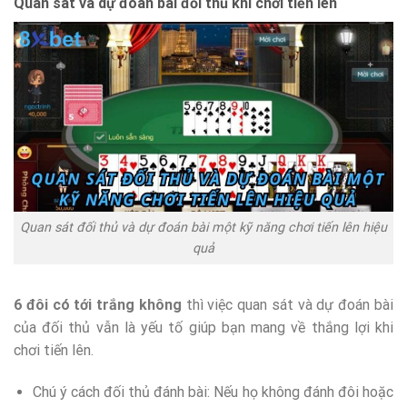
Quan sát và dự đoán bài đối thủ khi chơi tiến lên
Quan sát đối thủ và dự đoán bài một kỹ năng chơi tiến lên hiệu
quả
6 đôi có tới trắng không
thì việc quan sát và dự đoán bài
của đối thủ vẫn là yếu tố giúp bạn mang về thắng lợi khi
chơi tiến lên.
Chú ý cách đối thủ đánh bài: Nếu họ không đánh đôi hoặc