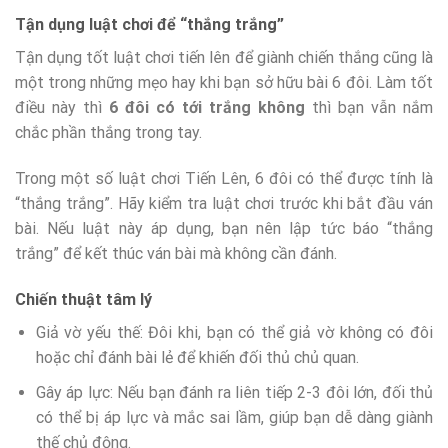
Tận dụng luật chơi để “thắng trắng”
Tận dụng tốt luật chơi tiến lên để giành chiến thắng cũng là
một trong những mẹo hay khi bạn sở hữu bài 6 đôi. Làm tốt
điều này thì
6 đôi có tới trắng không
thì bạn vẫn nắm
chắc phần thắng trong tay.
Trong một số luật chơi Tiến Lên, 6 đôi có thể được tính là
“thắng trắng”. Hãy kiểm tra luật chơi trước khi bắt đầu ván
bài. Nếu luật này áp dụng, bạn nên lập tức báo “thắng
trắng” để kết thúc ván bài mà không cần đánh.
Chiến thuật tâm lý
Giả vờ yếu thế: Đôi khi, bạn có thể giả vờ không có đôi
hoặc chỉ đánh bài lẻ để khiến đối thủ chủ quan.
Gây áp lực: Nếu bạn đánh ra liên tiếp 2-3 đôi lớn, đối thủ
có thể bị áp lực và mắc sai lầm, giúp bạn dễ dàng giành
thế chủ động.