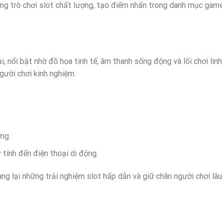
g trò chơi slot chất lượng, tạo điểm nhấn trong danh mục gam
, nổi bật nhờ đồ họa tinh tế, âm thanh sống động và lối chơi linh
gười chơi kinh nghiệm.
ợng.
tính đến điện thoại di động.
g lại những trải nghiệm slot hấp dẫn và giữ chân người chơi lâu