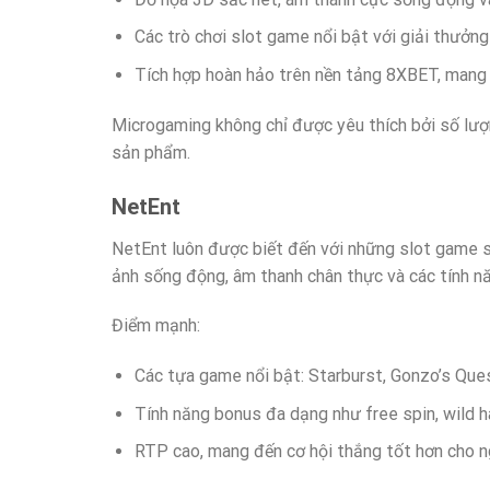
Các trò chơi slot game nổi bật với giải thưởn
Tích hợp hoàn hảo trên nền tảng 8XBET, mang l
Microgaming không chỉ được yêu thích bởi số lượ
sản phẩm.
NetEnt
NetEnt luôn được biết đến với những slot game s
ảnh sống động, âm thanh chân thực và các tính n
Điểm mạnh:
Các tựa game nổi bật: Starburst, Gonzo’s Que
Tính năng bonus đa dạng như free spin, wild h
RTP cao, mang đến cơ hội thắng tốt hơn cho n