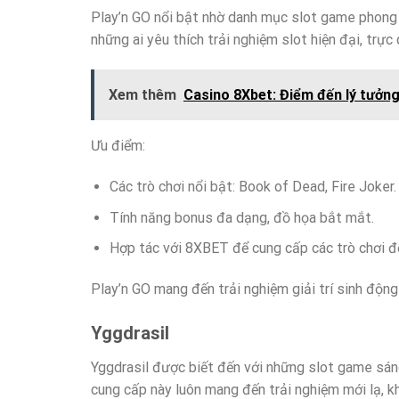
Play’n GO nổi bật nhờ danh mục slot game phong p
những ai yêu thích trải nghiệm slot hiện đại, trực 
Xem thêm
Casino 8Xbet: Điểm đến lý tưởn
Ưu điểm:
Các trò chơi nổi bật: Book of Dead, Fire Joker.
Tính năng bonus đa dạng, đồ họa bắt mắt.
Hợp tác với 8XBET để cung cấp các trò chơi độ
Play’n GO mang đến trải nghiệm giải trí sinh độn
Yggdrasil
Yggdrasil được biết đến với những slot game sá
cung cấp này luôn mang đến trải nghiệm mới lạ, kh