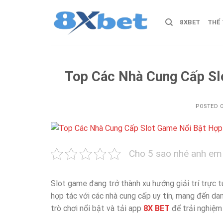
Skip
to
8XBET
THỂ
content
Top Các Nhà Cung Cấp Sl
POSTED 
Cho 5 sao nhé anh em
Slot game đang trở thành xu hướng giải trí trực 
hợp tác với các nhà cung cấp uy tín, mang đến d
trò chơi nổi bật và
tải app
8X BET
để trải nghiệm g