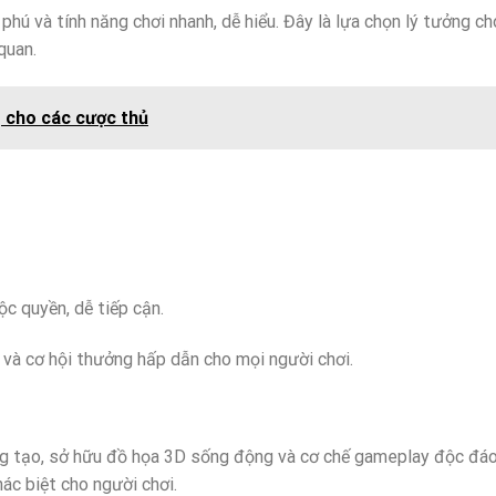
hú và tính năng chơi nhanh, dễ hiểu. Đây là lựa chọn lý tưởng ch
quan.
g cho các cược thủ
c quyền, dễ tiếp cận.
g và cơ hội thưởng hấp dẫn cho mọi người chơi.
ng tạo, sở hữu đồ họa 3D sống động và cơ chế gameplay độc đáo
ác biệt cho người chơi.