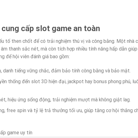
à cung cấp slot game an toàn
yếu tố then chốt để có trải nghiệm thú vị và công bằng. Một nhà 
âm thanh sắc nét, mà còn tích hợp nhiều tính năng hấp dẫn giúp
ọng để hội viên đánh giá bao gồm:
m, danh tiếng vững chắc, đảm bảo tính công bằng và bảo mật.
ền thống đến slot 3D hiện đại, jackpot hay bonus phong phú, lu
ét, hiệu ứng sống động, trải nghiệm mượt mà không giật lag.
, free spin và tỷ lệ trả thưởng tối ưu, giúp tăng cơ hội thắng c