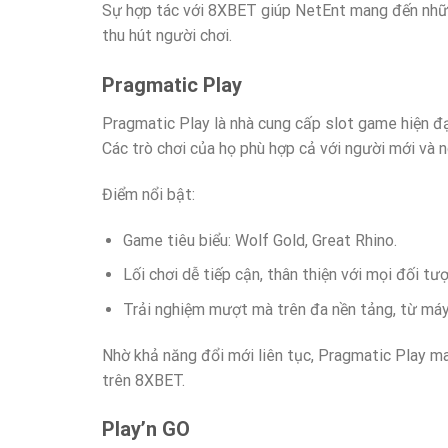
Sự hợp tác với 8XBET giúp NetEnt mang đến nhữn
thu hút người chơi.
Pragmatic Play
Pragmatic Play là nhà cung cấp slot game hiện đại
Các trò chơi của họ phù hợp cả với người mới và n
Điểm nổi bật:
Game tiêu biểu: Wolf Gold, Great Rhino.
Lối chơi dễ tiếp cận, thân thiện với mọi đối tư
Trải nghiệm mượt mà trên đa nền tảng, từ máy 
Nhờ khả năng đổi mới liên tục, Pragmatic Play man
trên 8XBET.
Play’n GO