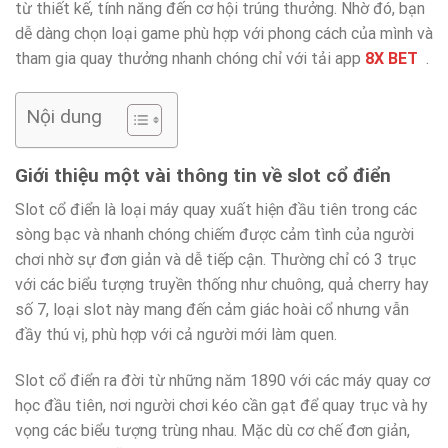
từ thiết kế, tính năng đến cơ hội trúng thưởng. Nhờ đó, bạn
dễ dàng chọn loại game phù hợp với phong cách của mình và
tham gia quay thưởng nhanh chóng chỉ với
tải app
8X BET
.
Nội dung
Giới thiệu một vài thông tin về slot cổ điển
Slot cổ điển là loại máy quay xuất hiện đầu tiên trong các
sòng bạc và nhanh chóng chiếm được cảm tình của người
chơi nhờ sự đơn giản và dễ tiếp cận. Thường chỉ có 3 trục
với các biểu tượng truyền thống như chuông, quả cherry hay
số 7, loại slot này mang đến cảm giác hoài cổ nhưng vẫn
đầy thú vị, phù hợp với cả người mới làm quen.
Slot cổ điển ra đời từ những năm 1890 với các máy quay cơ
học đầu tiên, nơi người chơi kéo cần gạt để quay trục và hy
vọng các biểu tượng trùng nhau. Mặc dù cơ chế đơn giản,