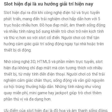
Slot hiện đại là xu hướng giải trí hiện nay
Slot hiện đại ra đời khi công nghệ điện tử và trực tuyến
phát triển, mang đến trải nghiệm chơi hấp dẫn hơn với 5
trục hoặc nhiều hơn. Đồ họa đẹp mắt, âm thanh sống động
và nhiều tính năng bổ sung khiến trò chơi trở nên kịch tính
và thú vị hơn so với slot cổ điển. Người chơi có thể tận
hưởng cảm giác giải trí sống động ngay tại nhà hoặc trên
thiết bị di động.
Nhờ công nghệ 3D, HTML5 và phần mềm trực tuyến, slot
hiện đại không chỉ đẹp mắt mà còn tương thích với nhiều
thiết bị, từ máy tính đến điện thoại. Người chơi có thể trải
nghiệm cảm giác chân thực, sống động và vẫn giữ nguyên
cơ hội trúng thưởng hấp dẫn. Những tính năng như vòng
quay miễn phí, mini game hay jackpot giúp trò chơi thêm
phần thú vị và đa dạng hơn.
Ưu điểm của slot hiện đại là đồ họa và âm thanh sống động,