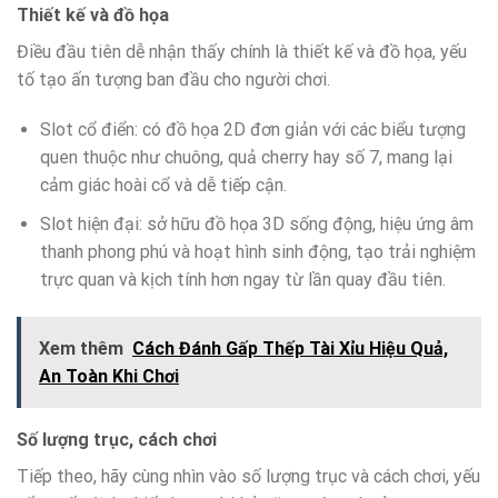
Thiết kế và đồ họa
Điều đầu tiên dễ nhận thấy chính là thiết kế và đồ họa, yếu
tố tạo ấn tượng ban đầu cho người chơi.
Slot cổ điển: có đồ họa 2D đơn giản với các biểu tượng
quen thuộc như chuông, quả cherry hay số 7, mang lại
cảm giác hoài cổ và dễ tiếp cận.
Slot hiện đại: sở hữu đồ họa 3D sống động, hiệu ứng âm
thanh phong phú và hoạt hình sinh động, tạo trải nghiệm
trực quan và kịch tính hơn ngay từ lần quay đầu tiên.
Xem thêm
Cách Đánh Gấp Thếp Tài Xỉu Hiệu Quả,
An Toàn Khi Chơi
Số lượng trục, cách chơi
Tiếp theo, hãy cùng nhìn vào số lượng trục và cách chơi, yếu