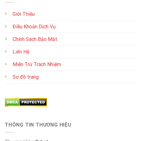
Giới Thiệu
Điều Khoản Dịch Vụ
Chính Sách Bảo Mật
Liên Hệ
Miễn Trừ Trách Nhiệm
Sơ đồ trang
THÔNG TIN THƯƠNG HIỆU