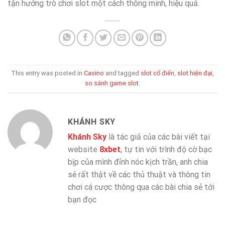
tận hưởng trò chơi slot một cách thông minh, hiệu quả.
This entry was posted in
Casino
and tagged
slot cổ điển
,
slot hiện đại
,
so sánh game slot
.
KHÁNH SKY
Khánh Sky
là tác giả của các bài viết tại
website
8xbet
, tự tin với trình độ cờ bạc
bịp của mình đỉnh nóc kịch trần, anh chia
sẻ rất thật về các thủ thuật và thông tin
chơi cá cược thông qua các bài chia sẻ tới
bạn đọc