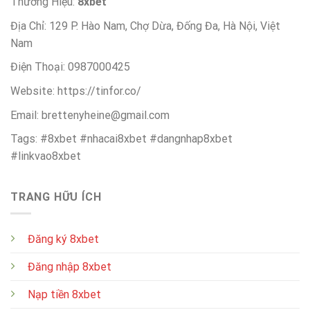
Thương Hiệu:
8xbet
Địa Chỉ: 129 P. Hào Nam, Chợ Dừa, Đống Đa, Hà Nội, Việt
Nam
Điện Thoại: 0987000425
Website: https://tinfor.co/
Email:
brettenyheine@gmail.com
Tags: #8xbet #nhacai8xbet #dangnhap8xbet
#linkvao8xbet
TRANG HỮU ÍCH
Đăng ký 8xbet
Đăng nhập 8xbet
Nạp tiền 8xbet