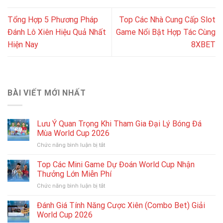
Tổng Hợp 5 Phương Pháp
Top Các Nhà Cung Cấp Slot
Đánh Lô Xiên Hiệu Quả Nhất
Game Nổi Bật Hợp Tác Cùng
Hiện Nay
8XBET
BÀI VIẾT MỚI NHẤT
Lưu Ý Quan Trọng Khi Tham Gia Đại Lý Bóng Đá
Mùa World Cup 2026
ở
Chức năng bình luận bị tắt
Lưu
Ý
Top Các Mini Game Dự Đoán World Cup Nhận
Quan
Thưởng Lớn Miễn Phí
Trọng
ở
Chức năng bình luận bị tắt
Khi
Top
Tham
Các
Đánh Giá Tính Năng Cược Xiên (Combo Bet) Giải
Gia
Mini
Đại
World Cup 2026
Game
Lý