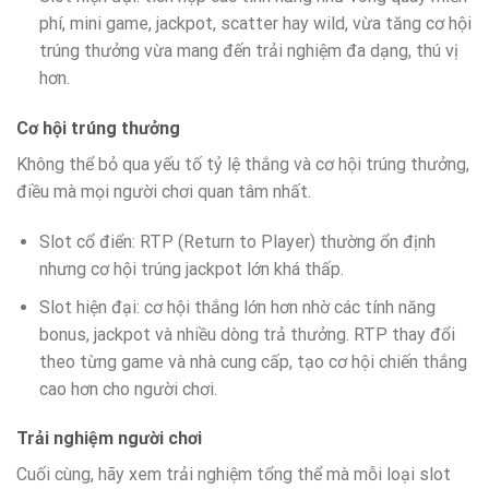
phí, mini game, jackpot, scatter hay wild, vừa tăng cơ hội
trúng thưởng vừa mang đến trải nghiệm đa dạng, thú vị
hơn.
Cơ hội trúng thưởng
Không thể bỏ qua yếu tố tỷ lệ thắng và cơ hội trúng thưởng,
điều mà mọi người chơi quan tâm nhất.
Slot cổ điển: RTP (Return to Player) thường ổn định
nhưng cơ hội trúng jackpot lớn khá thấp.
Slot hiện đại: cơ hội thắng lớn hơn nhờ các tính năng
bonus, jackpot và nhiều dòng trả thưởng. RTP thay đổi
theo từng game và nhà cung cấp, tạo cơ hội chiến thắng
cao hơn cho người chơi.
Trải nghiệm người chơi
Cuối cùng, hãy xem trải nghiệm tổng thể mà mỗi loại slot