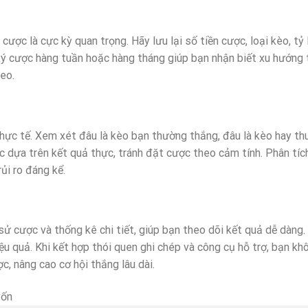
 cược là cực kỳ quan trọng. Hãy lưu lại số tiền cược, loại kèo, tỷ 
t ký cược hàng tuần hoặc hàng tháng giúp bạn nhận biết xu hướng
heo.
thực tế. Xem xét đâu là kèo bạn thường thắng, đâu là kèo hay th
ược dựa trên kết quả thực, tránh đặt cược theo cảm tính. Phân tíc
ủi ro đáng kể.
ử cược và thống kê chi tiết, giúp bạn theo dõi kết quả dễ dàng.
ệu quả. Khi kết hợp thói quen ghi chép và công cụ hỗ trợ, bạn kh
c, nâng cao cơ hội thắng lâu dài.