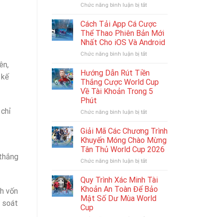
ở
Chức năng bình luận bị tắt
Đoán
Mùa
Đánh
World
World
Giá
Cup
Cup
Cách Tải App Cá Cược
Tính
Nhận
2026
Thể Thao Phiên Bản Mới
Năng
Thưởng
Nhất Cho iOS Và Android
Cược
Lớn
ở
Chức năng bình luận bị tắt
Xiên
Miễn
Cách
(Combo
Phí
ên,
Tải
Bet)
Hướng Dẫn Rút Tiền
 kế
App
Giải
Thắng Cược World Cup
Cá
World
Về Tài Khoản Trong 5
Cược
Cup
Phút
Thể
2026
 chỉ
Thao
ở
Chức năng bình luận bị tắt
Phiên
Hướng
Bản
Dẫn
Giải Mã Các Chương Trình
Mới
Rút
Khuyến Móng Chào Mừng
Nhất
Tiền
Tân Thủ World Cup 2026
Cho
Thắng
 thắng
iOS
ở
Chức năng bình luận bị tắt
Cược
Và
Giải
World
Android
Mã
Cup
Quy Trình Xác Minh Tài
Các
Về
Khoản An Toàn Để Bảo
ch vốn
Chương
Tài
Mật Số Dư Mùa World
Trình
m soát
Khoản
Cup
Khuyến
Trong