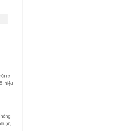
ủi ro
õi hiệu
 thông
nhuận,