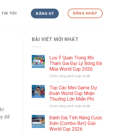
ĐĂNG NHẬP
TIN TỨC
ĐĂNG KÝ
BÀI VIẾT MỚI NHẤT
Lưu Ý Quan Trọng Khi
Tham Gia Đại Lý Bóng Đá
Mùa World Cup 2026
ở
Chức năng bình luận bị tắt
Lưu
Ý
Top Các Mini Game Dự
Quan
Đoán World Cup Nhận
Trọng
Thưởng Lớn Miễn Phí
Khi
ở
Chức năng bình luận bị tắt
Tham
bí
Top
Gia
Các
y để
Đại
Đánh Giá Tính Năng Cược
Mini
Lý
Xiên (Combo Bet) Giải
Game
Bóng
World Cup 2026
Dự
Đá