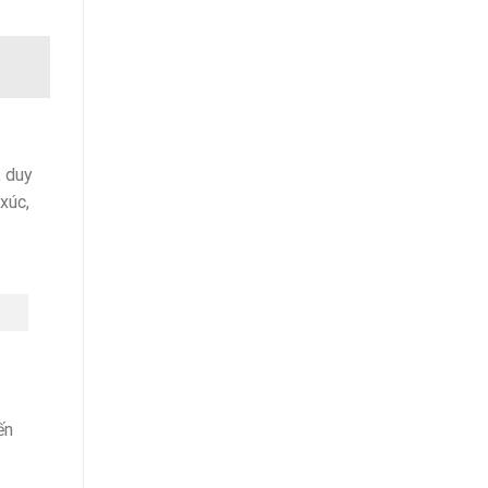
, duy
xúc,
ến