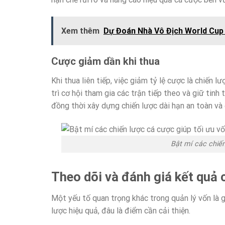
Xem thêm
Dự Đoán Nhà Vô Địch World Cup 
Cược giảm dần khi thua
Khi thua liên tiếp, việc giảm tỷ lệ cược là chiến 
trì cơ hội tham gia các trận tiếp theo và giữ tinh
đồng thời xây dựng chiến lược dài hạn an toàn và 
Bật mí các chiến
Theo dõi và đánh giá kết quả 
Một yếu tố quan trọng khác trong quản lý vốn là g
lược hiệu quả, đâu là điểm cần cải thiện.