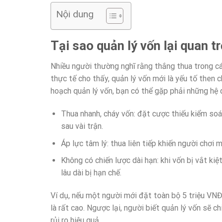
Nội dung
Tại sao quản lý vốn lại quan t
Nhiều người thường nghĩ rằng thắng thua trong cá
thực tế cho thấy, quản lý vốn mới là yếu tố then c
hoạch quản lý vốn, bạn có thể gặp phải những hệ 
Thua nhanh, cháy vốn: đặt cược thiếu kiểm soát
sau vài trận.
Áp lực tâm lý: thua liên tiếp khiến người chơi 
Không có chiến lược dài hạn: khi vốn bị vắt ki
lâu dài bị hạn chế.
Ví dụ, nếu một người mới đặt toàn bộ 5 triệu VNĐ
là rất cao. Ngược lại, người biết quản lý vốn sẽ c
rủi ro hiệu quả.