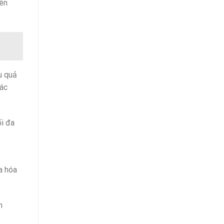
rên
u quả
các
i đa
a hóa
n