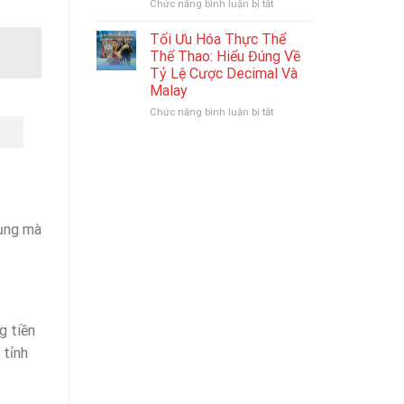
Móng
5
ở
Chức năng bình luận bị tắt
Chào
Phút
Quy
Mừng
Trình
Tối Ưu Hóa Thực Thể
Tân
Xác
Thể Thao: Hiểu Đúng Về
Thủ
Minh
Tỷ Lệ Cược Decimal Và
World
Tài
Malay
Cup
Khoản
2026
An
ở
Chức năng bình luận bị tắt
Toàn
Tối
Để
Ưu
Bảo
Hóa
Mật
Thực
Số
Thể
Dư
Thể
Mùa
Thao:
dụng mà
World
Hiểu
Cup
Đúng
Về
Tỷ
Lệ
Cược
Decimal
g tiền
Và
 tỉnh
Malay