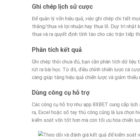
Ghi chép lịch sử cược
Để quản lý vốn hiệu quả, việc ghi chép chi tiết mọi
thắng/thua và lợi nhuận hay thua lỗ. Duy trì nhậ
thua và ra quyết định tỉnh táo cho các trận tiếp t
Phân tích kết quả
Ghi chép thôi chưa đủ, bạn cần phân tích dữ liệu 
rút ra bài học. Từ đó, điều chỉnh chiến lược cá c
càng giúp tăng hiệu quả chiến lược và giảm thiểu r
Dùng công cụ hỗ trợ
Các công cụ hỗ trợ như app 8XBET cung cấp lịch s
ra, Excel hoặc sổ tay thủ công cũng là lựa chọn hi
kiểm soát vốn tốt hơn mà còn tối ưu hóa chiến lượ