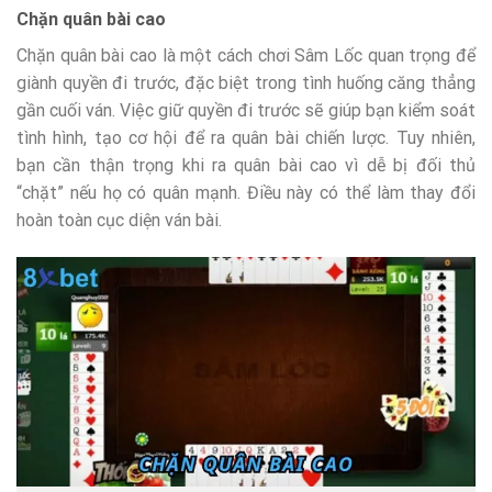
Chặn quân bài cao
Chặn quân bài cao là một cách chơi Sâm Lốc quan trọng để
giành quyền đi trước, đặc biệt trong tình huống căng thẳng
gần cuối ván. Việc giữ quyền đi trước sẽ giúp bạn kiểm soát
tình hình, tạo cơ hội để ra quân bài chiến lược. Tuy nhiên,
bạn cần thận trọng khi ra quân bài cao vì dễ bị đối thủ
“chặt” nếu họ có quân mạnh. Điều này có thể làm thay đổi
hoàn toàn cục diện ván bài.