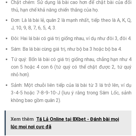
Chặt chém: Sử dụng lá bài cao hơn để chặt bài của đối
thủ, hạn chế khả năng chiến thắng của họ.
Đơn: Là lá bài lẻ, quân 2 là mạnh nhất, tiếp theo là A, K, Q,
J, 10, 9, 8, 7, 6, 5, 4, 3.
Đôi: Hai lá bài có giá trị giống nhau, ví dụ như đôi 3, đôi 4.
Sám: Ba lá bài cùng giá trị, như bộ ba 3 hoặc bộ ba 4.
Tứ quý: Bốn lá bài có giá trị giống nhau, chẳng hạn như 4
con 5 hoặc 4 con 6 (tứ quý có thể chặt được 2, tứ quý
nhỏ hơn).
Sảnh: Một chuỗi liên tiếp của lá bài từ 3 lá trở lên, ví dụ
3-4-5 hoặc 7-8-9-10-J (lưu ý rằng trong Sâm Lốc, sảnh
không bao gồm quân 2).
Xem thêm
Tá Lả Online tại 8Xbet - Đánh bài mọi
lúc mọi nơi cực đã