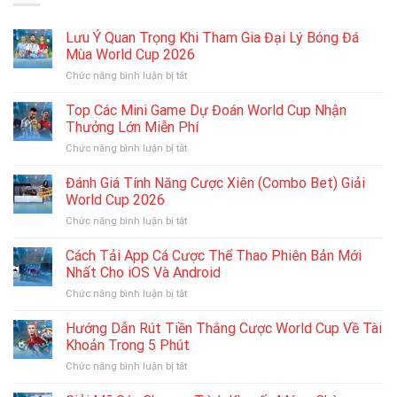
Lưu Ý Quan Trọng Khi Tham Gia Đại Lý Bóng Đá
Mùa World Cup 2026
ở
Chức năng bình luận bị tắt
Lưu
Ý
Top Các Mini Game Dự Đoán World Cup Nhận
Quan
Thưởng Lớn Miễn Phí
Trọng
ở
Chức năng bình luận bị tắt
Khi
Top
Tham
Các
Đánh Giá Tính Năng Cược Xiên (Combo Bet) Giải
Gia
Mini
Đại
World Cup 2026
Game
Lý
ở
Chức năng bình luận bị tắt
Dự
Bóng
Đánh
Đoán
Đá
Giá
Cách Tải App Cá Cược Thể Thao Phiên Bản Mới
World
Mùa
Tính
Cup
Nhất Cho iOS Và Android
World
Năng
Nhận
Cup
ở
Chức năng bình luận bị tắt
Cược
Thưởng
2026
Cách
Xiên
Lớn
Tải
Hướng Dẫn Rút Tiền Thắng Cược World Cup Về Tài
(Combo
Miễn
App
Bet)
Khoản Trong 5 Phút
Phí
Cá
Giải
ở
Chức năng bình luận bị tắt
Cược
World
Hướng
Thể
Cup
Dẫn