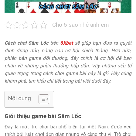
Cho 5 sao nhé anh em
Cách chơi Sâm Lốc
trên
8Xbet
sẽ giúp bạn đưa ra quyết
định đúng đắn, nâng cao cơ hội chiến thắng. Hơn nữa,
phiên bản game đổi thưởng, đây chính là cơ hội để bạn
nhận về những phần thưởng hấp dẫn. Vậy những yếu tố
quan trọng trong cách chơi game bài này là gì? Hãy cùng
khám phá, tìm hiểu chi tiết trong bài viết dưới đây.
Nội dung
Giới thiệu game bài Sâm Lốc
Đây là một trò chơi bài phổ biến tại Việt Nam, được yêu
thích bởi luật chơi đơn giản nhưng vô cùng thú vị. Trò chơi