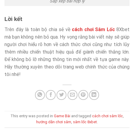
Sắp xếp bài hợp lý
Lời kết
Trên đây là toàn bộ chia sẻ về
cách chơi Sâm Lốc
8Xbet
mà bạn không nên bỏ qua. Hy vọng rằng bài viết này sẽ giúp
người chơi hiểu rõ hơn về cách thức chơi cũng như tích lũy
thêm nhiều chiến thuật hiệu quả để giành chiến thắng lớn.
Để không bỏ lỡ những thông tin mới nhất về tựa game này.
Hãy thường xuyên theo dõi trang web chính thức của chúng
tôi nhé!
This entry was posted in
Game Bài
and tagged
cách chơi sâm lốc
,
hướng dẫn chơi sâm
,
sâm lốc 8xbet
.