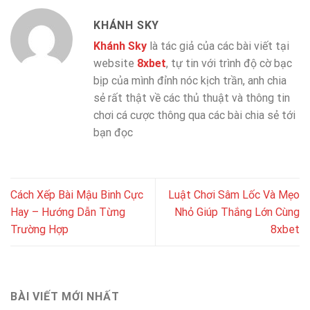
KHÁNH SKY
Khánh Sky
là tác giả của các bài viết tại
website
8xbet
, tự tin với trình độ cờ bạc
bịp của mình đỉnh nóc kịch trần, anh chia
sẻ rất thật về các thủ thuật và thông tin
chơi cá cược thông qua các bài chia sẻ tới
bạn đọc
Cách Xếp Bài Mậu Binh Cực
Luật Chơi Sâm Lốc Và Mẹo
Hay – Hướng Dẫn Từng
Nhỏ Giúp Thắng Lớn Cùng
Trường Hợp
8xbet
BÀI VIẾT MỚI NHẤT