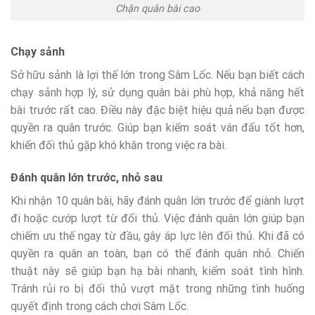
Chặn quân bài cao
Chạy sảnh
Sở hữu sảnh là lợi thế lớn trong Sâm Lốc. Nếu bạn biết cách
chạy sảnh hợp lý, sử dụng quân bài phù hợp, khả năng hết
bài trước rất cao. Điều này đặc biệt hiệu quả nếu bạn được
quyền ra quân trước. Giúp bạn kiểm soát ván đấu tốt hơn,
khiến đối thủ gặp khó khăn trong việc ra bài.
Đánh quân lớn trước, nhỏ sau
Khi nhận 10 quân bài, hãy đánh quân lớn trước để giành lượt
đi hoặc cướp lượt từ đối thủ. Việc đánh quân lớn giúp bạn
chiếm ưu thế ngay từ đầu, gây áp lực lên đối thủ. Khi đã có
quyền ra quân an toàn, bạn có thể đánh quân nhỏ. Chiến
thuật này sẽ giúp bạn hạ bài nhanh, kiểm soát tình hình.
Tránh rủi ro bị đối thủ vượt mặt trong những tình huống
quyết định trong cách chơi Sâm Lốc.