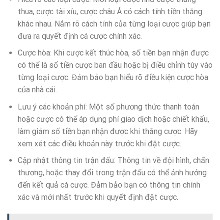
thua, cược tài xỉu, cược châu Á có cách tính tiền thắng
khác nhau. Nắm rõ cách tính của từng loại cược giúp bạn
đưa ra quyết định cá cược chính xác.
Cược hòa: Khi cược kết thúc hòa, số tiền bạn nhận được
có thể là số tiền cược ban đầu hoặc bị điều chỉnh tùy vào
từng loại cược. Đảm bảo bạn hiểu rõ điều kiện cược hòa
của nhà cái.
Lưu ý các khoản phí: Một số phương thức thanh toán
hoặc cược có thể áp dụng phí giao dịch hoặc chiết khấu,
làm giảm số tiền bạn nhận được khi thắng cược. Hãy
xem xét các điều khoản này trước khi đặt cược.
Cập nhật thông tin trận đấu: Thông tin về đội hình, chấn
thương, hoặc thay đổi trong trận đấu có thể ảnh hưởng
đến kết quả cá cược. Đảm bảo bạn có thông tin chính
xác và mới nhất trước khi quyết định đặt cược.