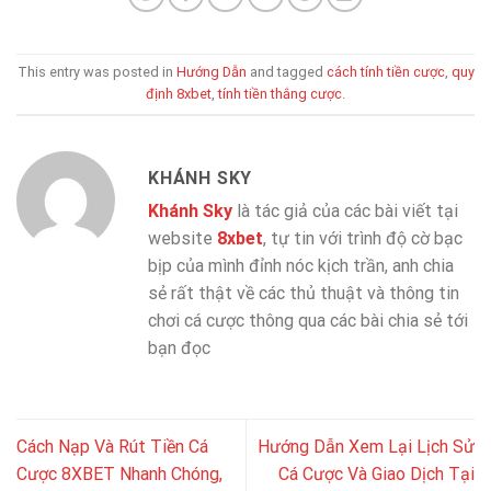
This entry was posted in
Hướng Dẫn
and tagged
cách tính tiền cược
,
quy
định 8xbet
,
tính tiền thắng cược
.
KHÁNH SKY
Khánh Sky
là tác giả của các bài viết tại
website
8xbet
, tự tin với trình độ cờ bạc
bịp của mình đỉnh nóc kịch trần, anh chia
sẻ rất thật về các thủ thuật và thông tin
chơi cá cược thông qua các bài chia sẻ tới
bạn đọc
Cách Nạp Và Rút Tiền Cá
Hướng Dẫn Xem Lại Lịch Sử
Cược 8XBET Nhanh Chóng,
Cá Cược Và Giao Dịch Tại