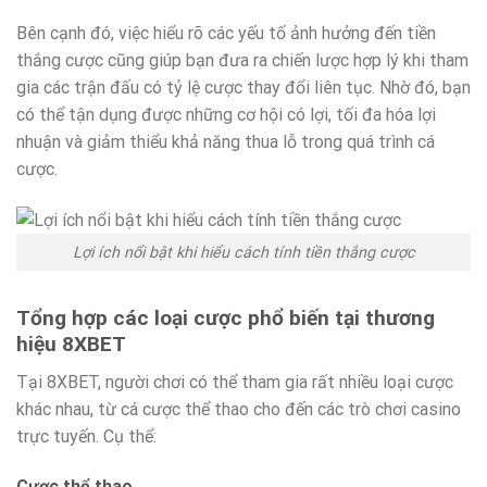
Bên cạnh đó, việc hiểu rõ các yếu tố ảnh hưởng đến tiền
thắng cược cũng giúp bạn đưa ra chiến lược hợp lý khi tham
gia các trận đấu có tỷ lệ cược thay đổi liên tục. Nhờ đó, bạn
có thể tận dụng được những cơ hội có lợi, tối đa hóa lợi
nhuận và giảm thiểu khả năng thua lỗ trong quá trình cá
cược.
Lợi ích nổi bật khi hiểu cách tính tiền thắng cược
Tổng hợp các loại cược phổ biến tại thương
hiệu 8XBET
Tại 8XBET, người chơi có thể tham gia rất nhiều loại cược
khác nhau, từ cá cược thể thao cho đến các trò chơi casino
trực tuyến. Cụ thể:
Cược thể thao