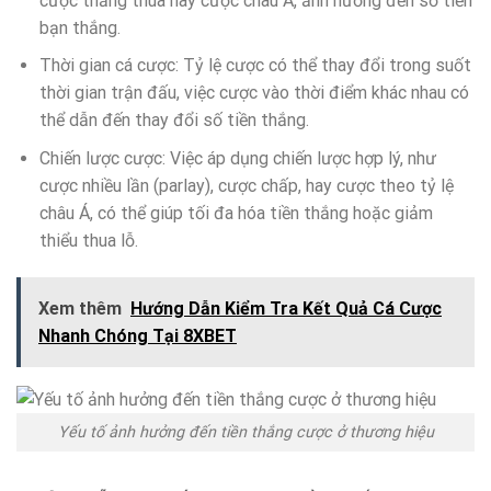
cược thắng thua hay cược châu Á, ảnh hưởng đến số tiền
bạn thắng.
Thời gian cá cược: Tỷ lệ cược có thể thay đổi trong suốt
thời gian trận đấu, việc cược vào thời điểm khác nhau có
thể dẫn đến thay đổi số tiền thắng.
Chiến lược cược: Việc áp dụng chiến lược hợp lý, như
cược nhiều lần (parlay), cược chấp, hay cược theo tỷ lệ
châu Á, có thể giúp tối đa hóa tiền thắng hoặc giảm
thiểu thua lỗ.
Xem thêm
Hướng Dẫn Kiểm Tra Kết Quả Cá Cược
Nhanh Chóng Tại 8XBET
Yếu tố ảnh hưởng đến tiền thắng cược ở thương hiệu