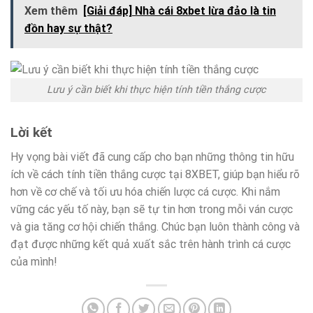
Xem thêm
[Giải đáp] Nhà cái 8xbet lừa đảo là tin
đồn hay sự thật?
Lưu ý cần biết khi thực hiện tính tiền thắng cược
Lời kết
Hy vọng bài viết đã cung cấp cho bạn những thông tin hữu
ích về cách tính tiền thắng cược tại 8XBET, giúp bạn hiểu rõ
hơn về cơ chế và tối ưu hóa chiến lược cá cược. Khi nắm
vững các yếu tố này, bạn sẽ tự tin hơn trong mỗi ván cược
và gia tăng cơ hội chiến thắng. Chúc bạn luôn thành công và
đạt được những kết quả xuất sắc trên hành trình cá cược
của mình!