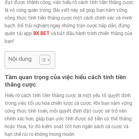
đạt được thành công, việc hiểu rõ cách tính tiền thắng cược
là vô cùng quan trọng. Bài viết này sẽ giúp bạn nắm vững
công thức tính tiền thắng cược một cách chính xác và minh
bạch. Để trải nghiệm ngay những trận cược hấp dẫn, đừng
quên
tải app
8X BET
và bắt đầu hành trình chiến thắng của
bạn!
Nội dung
Tầm quan trọng của việc hiểu cách tính tiền
thắng cược
Hiểu rõ cách tính tiền thắng cược là một yếu tố quyết định
trong việc tối ưu hóa chiến lược cá cược. Khi bạn nắm vững
công thức tính toán, mỗi quyết định đặt cược sẽ trở nên
chính xác hơn, giúp bạn ước tính được số tiền có thể thắng
hoặc thua, từ đó kiểm soát tốt hơn ngân sách cá cược và
hạn chế rủi ro không mong muốn.