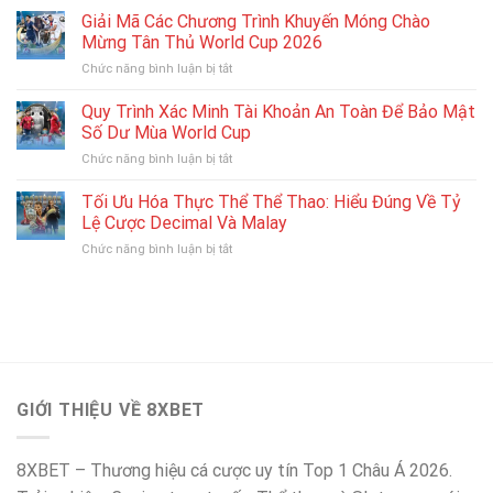
Cup
Dẫn
Giải Mã Các Chương Trình Khuyến Móng Chào
Thao
2026
Rút
Phiên
Mừng Tân Thủ World Cup 2026
Tiền
Bản
ở
Chức năng bình luận bị tắt
Thắng
Mới
Giải
Cược
Nhất
Mã
Quy Trình Xác Minh Tài Khoản An Toàn Để Bảo Mật
World
Cho
Các
Cup
Số Dư Mùa World Cup
iOS
Chương
Về
Và
ở
Chức năng bình luận bị tắt
Trình
Tài
Android
Quy
Khuyến
Khoản
Trình
Tối Ưu Hóa Thực Thể Thể Thao: Hiểu Đúng Về Tỷ
Móng
Trong
Xác
Chào
Lệ Cược Decimal Và Malay
5
Minh
Mừng
Phút
ở
Chức năng bình luận bị tắt
Tài
Tân
Tối
Khoản
Thủ
Ưu
An
World
Hóa
Toàn
Cup
Thực
Để
2026
Thể
Bảo
Thể
Mật
Thao:
Số
Hiểu
Dư
GIỚI THIỆU VỀ 8XBET
Đúng
Mùa
Về
World
Tỷ
Cup
8XBET – Thương hiệu cá cược uy tín Top 1 Châu Á 2026.
Lệ
Cược