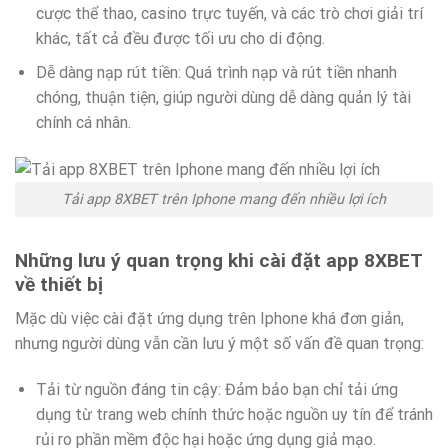
cược thể thao, casino trực tuyến, và các trò chơi giải trí
khác, tất cả đều được tối ưu cho di động.
Dễ dàng nạp rút tiền: Quá trình nạp và rút tiền nhanh
chóng, thuận tiện, giúp người dùng dễ dàng quản lý tài
chính cá nhân.
Tải app 8XBET trên Iphone mang đến nhiều lợi ích
Những lưu ý quan trọng khi cài đặt app 8XBET
về thiết bị
Mặc dù việc cài đặt ứng dụng trên Iphone khá đơn giản,
nhưng người dùng vẫn cần lưu ý một số vấn đề quan trọng:
Tải từ nguồn đáng tin cậy: Đảm bảo bạn chỉ tải ứng
dụng từ trang web chính thức hoặc nguồn uy tín để tránh
rủi ro phần mềm độc hại hoặc ứng dụng giả mạo.