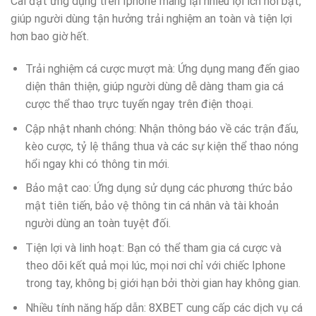
Cài đặt ứng dụng trên Iphone mang lại nhiều lợi ích nổi bật,
giúp người dùng tận hưởng trải nghiệm an toàn và tiện lợi
hơn bao giờ hết.
Trải nghiệm cá cược mượt mà: Ứng dụng mang đến giao
diện thân thiện, giúp người dùng dễ dàng tham gia cá
cược thể thao trực tuyến ngay trên điện thoại.
Cập nhật nhanh chóng: Nhận thông báo về các trận đấu,
kèo cược, tỷ lệ thắng thua và các sự kiện thể thao nóng
hổi ngay khi có thông tin mới.
Bảo mật cao: Ứng dụng sử dụng các phương thức bảo
mật tiên tiến, bảo vệ thông tin cá nhân và tài khoản
người dùng an toàn tuyệt đối.
Tiện lợi và linh hoạt: Bạn có thể tham gia cá cược và
theo dõi kết quả mọi lúc, mọi nơi chỉ với chiếc Iphone
trong tay, không bị giới hạn bởi thời gian hay không gian.
Nhiều tính năng hấp dẫn: 8XBET cung cấp các dịch vụ cá