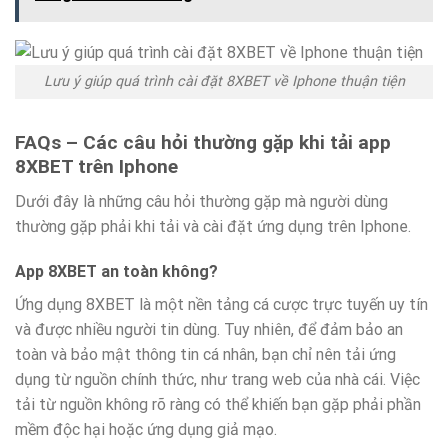
Lưu ý giúp quá trình cài đặt 8XBET về Iphone thuận tiện
FAQs – Các câu hỏi thường gặp khi tải app
8XBET trên Iphone
Dưới đây là những câu hỏi thường gặp mà người dùng
thường gặp phải khi tải và cài đặt ứng dụng trên Iphone.
App 8XBET an toàn không?
Ứng dụng 8XBET là một nền tảng cá cược trực tuyến uy tín
và được nhiều người tin dùng. Tuy nhiên, để đảm bảo an
toàn và bảo mật thông tin cá nhân, bạn chỉ nên tải ứng
dụng từ nguồn chính thức, như trang web của nhà cái. Việc
tải từ nguồn không rõ ràng có thể khiến bạn gặp phải phần
mềm độc hại hoặc ứng dụng giả mạo.