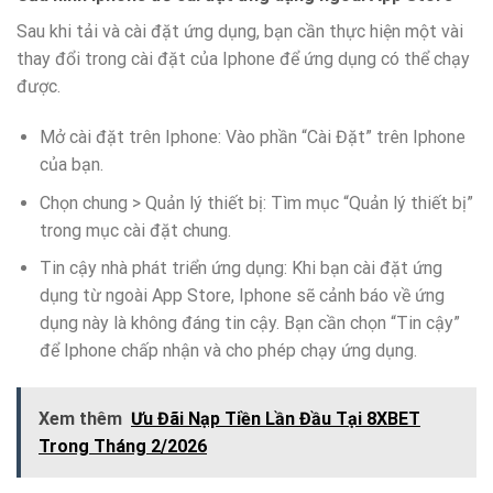
Sau khi tải và cài đặt ứng dụng, bạn cần thực hiện một vài
thay đổi trong cài đặt của Iphone để ứng dụng có thể chạy
được.
Mở cài đặt trên Iphone: Vào phần “Cài Đặt” trên Iphone
của bạn.
Chọn chung > Quản lý thiết bị: Tìm mục “Quản lý thiết bị”
trong mục cài đặt chung.
Tin cậy nhà phát triển ứng dụng: Khi bạn cài đặt ứng
dụng từ ngoài App Store, Iphone sẽ cảnh báo về ứng
dụng này là không đáng tin cậy. Bạn cần chọn “Tin cậy”
để Iphone chấp nhận và cho phép chạy ứng dụng.
Xem thêm
Ưu Đãi Nạp Tiền Lần Đầu Tại 8XBET
Trong Tháng 2/2026