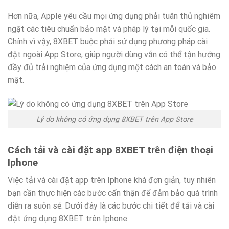
Hơn nữa, Apple yêu cầu mọi ứng dụng phải tuân thủ nghiêm
ngặt các tiêu chuẩn bảo mật và pháp lý tại mỗi quốc gia.
Chính vì vậy, 8XBET buộc phải sử dụng phương pháp cài
đặt ngoài App Store, giúp người dùng vẫn có thể tận hưởng
đầy đủ trải nghiệm của ứng dụng một cách an toàn và bảo
mật.
Lý do không có ứng dụng 8XBET trên App Store
Cách tải và cài đặt app 8XBET trên điện thoại
Iphone
Việc tải và cài đặt app trên Iphone khá đơn giản, tuy nhiên
bạn cần thực hiện các bước cẩn thận để đảm bảo quá trình
diễn ra suôn sẻ. Dưới đây là các bước chi tiết để tải và cài
đặt ứng dụng 8XBET trên Iphone: