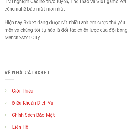
Trải nghiệm Casino trực tuyến, Thể thao và Slot game với
Decimal
công nghệ bảo mật mới nhất
Và
Malay
Hiện nay 8xbet đang được rất nhiều anh em cược thủ yêu
mến và chúng tôi tự hào là đổi tác chiến lược của đội bóng
Manchester City
VỀ NHÀ CÁI 8XBET
Giới Thiệu
Điều Khoản Dịch Vụ
Chính Sách Bảo Mật
Liên Hệ