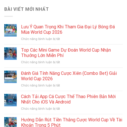
BÀI VIẾT MỚI NHẤT
Lưu Ý Quan Trọng Khi Tham Gia Đại Lý Bóng Đá
Mùa World Cup 2026
ở
Chức năng bình luận bị tắt
Lưu
Ý
Top Các Mini Game Dự Đoán World Cup Nhận
Quan
Thưởng Lớn Miễn Phí
Trọng
ở
Chức năng bình luận bị tắt
Khi
Top
Tham
Các
Đánh Giá Tính Năng Cược Xiên (Combo Bet) Giải
Gia
Mini
Đại
World Cup 2026
Game
Lý
ở
Chức năng bình luận bị tắt
Dự
Bóng
Đánh
Đoán
Đá
Giá
Cách Tải App Cá Cược Thể Thao Phiên Bản Mới
World
Mùa
Tính
Cup
Nhất Cho iOS Và Android
World
Năng
Nhận
Cup
ở
Chức năng bình luận bị tắt
Cược
Thưởng
2026
Cách
Xiên
Lớn
Tải
Hướng Dẫn Rút Tiền Thắng Cược World Cup Về Tài
(Combo
Miễn
App
Bet)
Khoản Trong 5 Phút
Phí