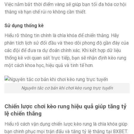
Việc nắm bắt thời điểm vàng sẽ giúp bạn tối đa hóa cơ hội
thắng và hạn chế rủi ro không cần thiết.
Sử dụng thống kê
Hiểu rõ thông tin chính là chìa khóa để chiến thắng. Hãy
phân tích lịch sử đối đầu và theo dõi phong độ gần đây của
các đội để đưa ra dự đoán chính xác. Khi kết hợp dữ liệu
thống kê với quan sát trực tiếp, bạn sẽ nhận định kèo rung
một cách khoa học, hiệu quả và tinh tế hơn.
Nguyên tắc cơ bản khi chơi kèo rung trực tuyến
Chiến lược chơi kèo rung hiệu quả giúp tăng tỷ
lệ chiến thắng
Hiểu rõ cách vận dụng chiến lược kèo rung là chìa khóa giúp
bạn chinh phục mọi trận đấu và tăng tỷ lệ thắng tại 8XBET.