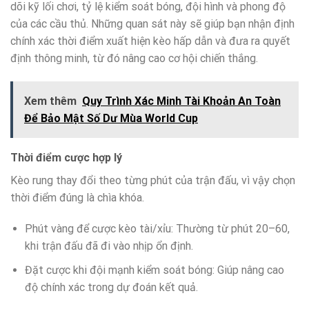
dõi kỹ lối chơi, tỷ lệ kiểm soát bóng, đội hình và phong độ
của các cầu thủ. Những quan sát này sẽ giúp bạn nhận định
chính xác thời điểm xuất hiện kèo hấp dẫn và đưa ra quyết
định thông minh, từ đó nâng cao cơ hội chiến thắng.
Xem thêm
Quy Trình Xác Minh Tài Khoản An Toàn
Để Bảo Mật Số Dư Mùa World Cup
Thời điểm cược hợp lý
Kèo rung thay đổi theo từng phút của trận đấu, vì vậy chọn
thời điểm đúng là chìa khóa.
Phút vàng để cược kèo tài/xỉu: Thường từ phút 20–60,
khi trận đấu đã đi vào nhịp ổn định.
Đặt cược khi đội mạnh kiểm soát bóng: Giúp nâng cao
độ chính xác trong dự đoán kết quả.