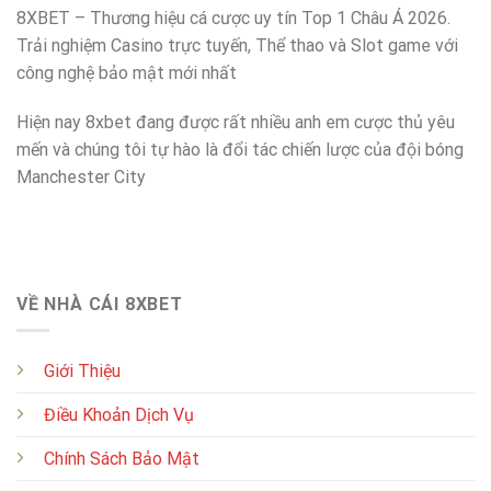
Tỷ
Cup
8XBET – Thương hiệu cá cược uy tín Top 1 Châu Á 2026.
Lệ
Cược
Trải nghiệm Casino trực tuyến, Thể thao và Slot game với
Decimal
công nghệ bảo mật mới nhất
Và
Malay
Hiện nay 8xbet đang được rất nhiều anh em cược thủ yêu
mến và chúng tôi tự hào là đổi tác chiến lược của đội bóng
Manchester City
VỀ NHÀ CÁI 8XBET
Giới Thiệu
Điều Khoản Dịch Vụ
Chính Sách Bảo Mật