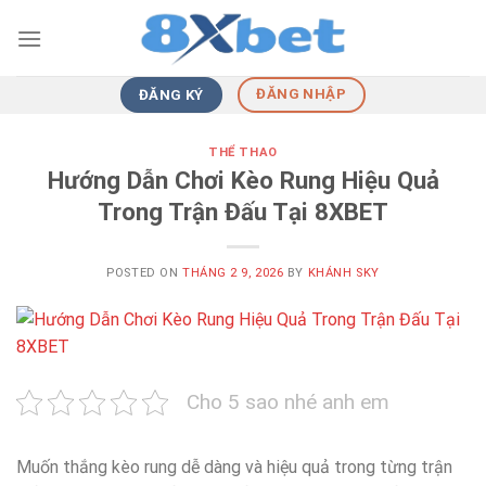
Skip
to
content
ĐĂNG NHẬP
ĐĂNG KÝ
THỂ THAO
Hướng Dẫn Chơi Kèo Rung Hiệu Quả
Trong Trận Đấu Tại 8XBET
POSTED ON
THÁNG 2 9, 2026
BY
KHÁNH SKY
Cho 5 sao nhé anh em
Muốn thắng kèo rung dễ dàng và hiệu quả trong từng trận