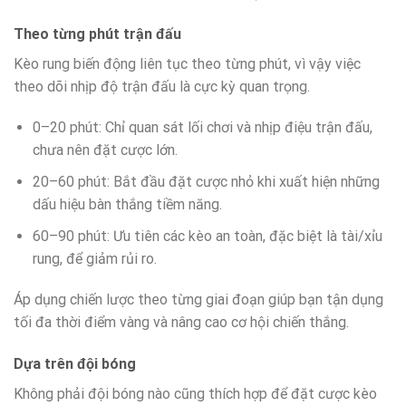
Theo từng phút trận đấu
Kèo rung biến động liên tục theo từng phút, vì vậy việc
theo dõi nhịp độ trận đấu là cực kỳ quan trọng.
0–20 phút: Chỉ quan sát lối chơi và nhịp điệu trận đấu,
chưa nên đặt cược lớn.
20–60 phút: Bắt đầu đặt cược nhỏ khi xuất hiện những
dấu hiệu bàn thắng tiềm năng.
60–90 phút: Ưu tiên các kèo an toàn, đặc biệt là tài/xỉu
rung, để giảm rủi ro.
Áp dụng chiến lược theo từng giai đoạn giúp bạn tận dụng
tối đa thời điểm vàng và nâng cao cơ hội chiến thắng.
Dựa trên đội bóng
Không phải đội bóng nào cũng thích hợp để đặt cược kèo