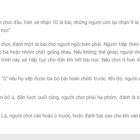
chơi đầu tiên sẽ nhận 10 lá bài, những người còn lại nhận 9 lá.
 nọc”.
 chơi, đánh một lá bài cho người ngồi bên phải. Người tiếp theo
bộ ba hoặc nhóm chất giống nhau. Nếu không thể ghép, người ch
 trình này sẽ tiếp tục cho đến khi hết bài nọc. Nếu chơi ít hơn 4
“ù” nếu họ xếp được ba bộ bài hoàn chỉnh trước. Khi đó, người 
n bố ù, đến lượt cuối cùng, người chơi phải hạ phỏm, đánh lá b
 Lả, người chơi cần hoặc ù trước, hoặc đánh bài sao cho khi ván 