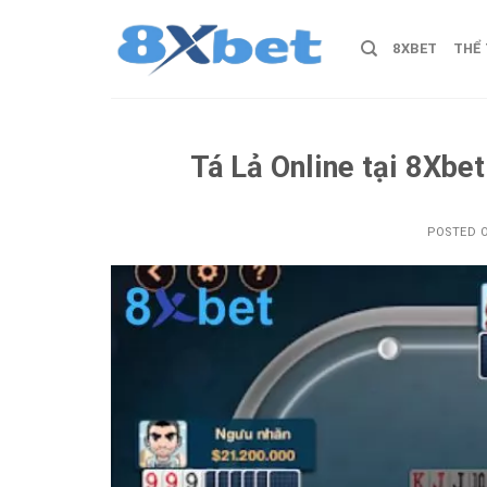
Skip
to
8XBET
THỂ
content
Tá Lả Online tại 8Xbet
POSTED 