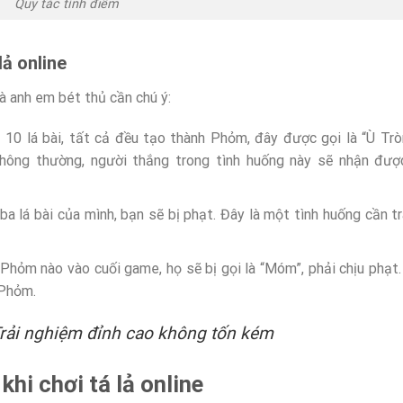
Quy tắc tính điểm
lả online
à anh em bét thủ cần chú ý:
 10 lá bài, tất cả đều tạo thành Phỏm, đây được gọi là “Ù Trò
Thông thường, người thắng trong tình huống này sẽ nhận đượ
 ba lá bài của mình, bạn sẽ bị phạt. Đây là một tình huống cần t
Phỏm nào vào cuối game, họ sẽ bị gọi là “Móm”, phải chịu phạt.
 Phỏm.
rải nghiệm đỉnh cao không tốn kém
hi chơi tá lả online