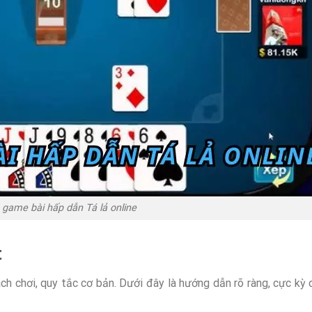
 game bài hấp dẫn Tá lả online
t
h chơi, quy tắc cơ bản. Dưới đây là hướng dẫn rõ ràng, cực kỳ c