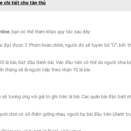
 chi tiết cho tân thủ
nline
, bạn có thể tham khảo quy tắc sau đây:
ai đạt được 3 Phỏm hoàn chỉnh, người đó sẽ tuyên bố “Ù”, kết t
10 lá bài, bắt đầu đánh bài. Ván đầu tiên có thể do người chia b
n thắng sẽ là người tiếp theo nhận 10 lá bài.
sẽ tương ứng với giá trị ghi trên lá bài. Các quân bài đặc biệt nh
ười chơi có số điểm giống nhau, người hạ bài đầu tiên (đánh tr