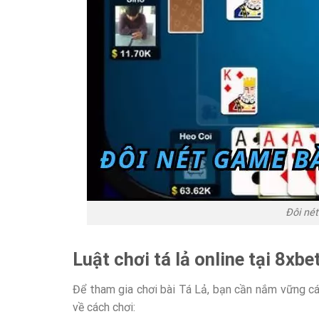
Đôi nét
Luật chơi tá lả online tại 8xbe
Để tham gia chơi bài Tá Lả, bạn cần nắm vững các
về cách chơi: