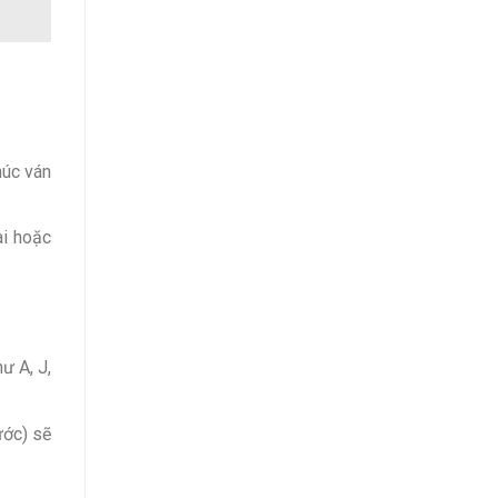
húc ván
ài hoặc
ư A, J,
ước) sẽ