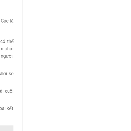
 Các lá
 có thể
ơi phải
 người,
chơi sẽ
ài cuối
bài kết