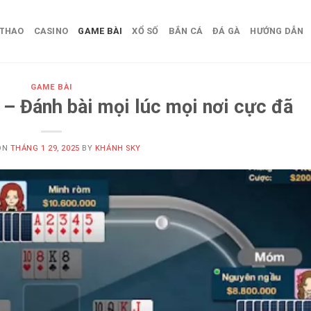
 THAO
CASINO
GAME BÀI
XỔ SỐ
BẮN CÁ
ĐÁ GÀ
HƯỚNG DẪN
GAME BÀI
 – Đánh bài mọi lúc mọi nơi cực đã
ON
THÁNG 1 29, 2025
BY
KHÁNH SKY