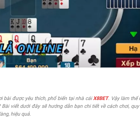
i bài được yêu thích, phổ biến tại nhà cái
X8BET
. Vậy làm thế
 Bài viết dưới đây sẽ hướng dẫn bạn chi tiết về cách chơi, quy
àng, hiệu quả.