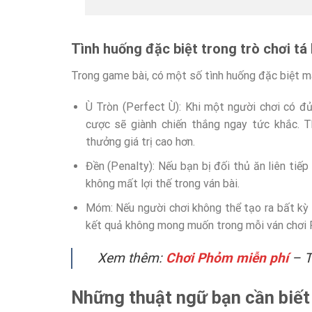
Tình huống đặc biệt trong trò chơi tá 
Trong game bài, có một số tình huống đặc biệt m
Ù Tròn (Perfect Ù): Khi một người chơi có đủ
cược sẽ giành chiến thắng ngay tức khắc. 
thưởng giá trị cao hơn.
Đền (Penalty): Nếu bạn bị đối thủ ăn liên tiếp
không mất lợi thế trong ván bài.
Móm: Nếu người chơi không thể tạo ra bất kỳ 
kết quả không mong muốn trong mỗi ván chơi
Xem thêm:
Chơi Phỏm miễn phí
– T
Những thuật ngữ bạn cần biết k