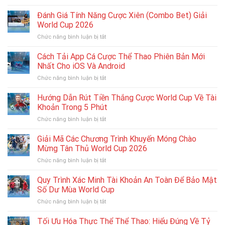
Top
Tham
Các
Đánh Giá Tính Năng Cược Xiên (Combo Bet) Giải
Gia
Mini
Đại
World Cup 2026
Game
Lý
ở
Chức năng bình luận bị tắt
Dự
Bóng
Đánh
Đoán
Đá
Giá
Cách Tải App Cá Cược Thể Thao Phiên Bản Mới
World
Mùa
Tính
Cup
Nhất Cho iOS Và Android
World
Năng
Nhận
Cup
ở
Chức năng bình luận bị tắt
Cược
Thưởng
2026
Cách
Xiên
Lớn
Tải
Hướng Dẫn Rút Tiền Thắng Cược World Cup Về Tài
(Combo
Miễn
App
Bet)
Khoản Trong 5 Phút
Phí
Cá
Giải
ở
Chức năng bình luận bị tắt
Cược
World
Hướng
Thể
Cup
Dẫn
Giải Mã Các Chương Trình Khuyến Móng Chào
Thao
2026
Rút
Phiên
Mừng Tân Thủ World Cup 2026
Tiền
Bản
ở
Chức năng bình luận bị tắt
Thắng
Mới
Giải
Cược
Nhất
Mã
Quy Trình Xác Minh Tài Khoản An Toàn Để Bảo Mật
World
Cho
Các
Cup
Số Dư Mùa World Cup
iOS
Chương
Về
Và
ở
Chức năng bình luận bị tắt
Trình
Tài
Android
Quy
Khuyến
Khoản
Trình
Tối Ưu Hóa Thực Thể Thể Thao: Hiểu Đúng Về Tỷ
Móng
Trong