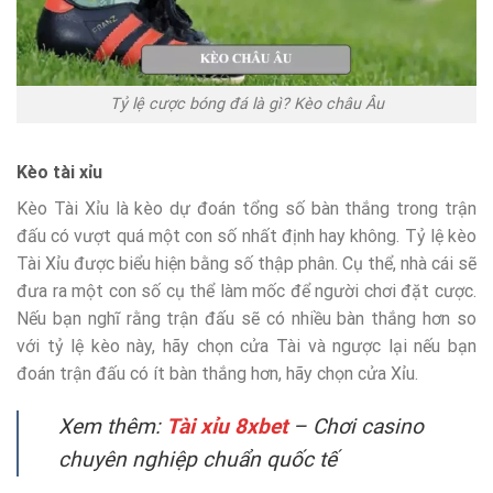
Tỷ lệ cược bóng đá là gì? Kèo châu Âu
Kèo tài xỉu
Kèo Tài Xỉu là kèo dự đoán tổng số bàn thắng trong trận
đấu có vượt quá một con số nhất định hay không. Tỷ lệ kèo
Tài Xỉu được biểu hiện bằng số thập phân. Cụ thể, nhà cái sẽ
đưa ra một con số cụ thể làm mốc để người chơi đặt cược.
Nếu bạn nghĩ rằng trận đấu sẽ có nhiều bàn thắng hơn so
với tỷ lệ kèo này, hãy chọn cửa Tài và ngược lại nếu bạn
đoán trận đấu có ít bàn thắng hơn, hãy chọn cửa Xỉu.
Xem thêm:
Tài xỉu 8xbet
– Chơi casino
chuyên nghiệp chuẩn quốc tế