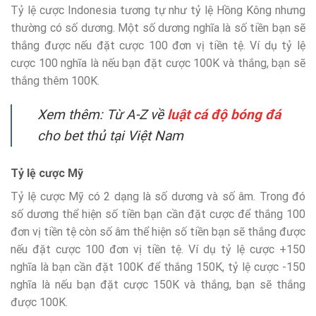
Tỷ lệ cược Indonesia tương tự như tỷ lệ Hồng Kông nhưng
thường có số dương. Một số dương nghĩa là số tiền bạn sẽ
thắng được nếu đặt cược 100 đơn vị tiền tệ. Ví dụ tỷ lệ
cược 100 nghĩa là nếu bạn đặt cược 100K và thắng, bạn sẽ
thắng thêm 100K.
Xem thêm: Từ A-Z về
luật cá độ bóng đá
cho bet thủ tại Việt Nam
Tỷ lệ cược Mỹ
Tỷ lệ cược Mỹ có 2 dạng là số dương và số âm. Trong đó
số dương thể hiện số tiền bạn cần đặt cược để thắng 100
đơn vị tiền tệ còn số âm thể hiện số tiền bạn sẽ thắng được
nếu đặt cược 100 đơn vị tiền tệ. Ví dụ tỷ lệ cược +150
nghĩa là bạn cần đặt 100K để thắng 150K, tỷ lệ cược -150
nghĩa là nếu bạn đặt cược 150K và thắng, bạn sẽ thắng
được 100K.