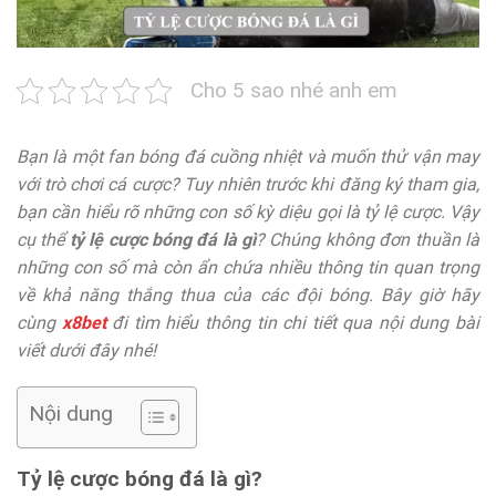
Cho 5 sao nhé anh em
Bạn là một fan bóng đá cuồng nhiệt và muốn thử vận may
với trò chơi cá cược? Tuy nhiên trước khi đăng ký tham gia,
bạn cần hiểu rõ những con số kỳ diệu gọi là tỷ lệ cược. Vậy
cụ thể
tỷ lệ cược bóng đá là gì
? Chúng không đơn thuần là
những con số mà còn ẩn chứa nhiều thông tin quan trọng
về khả năng thắng thua của các đội bóng. Bây giờ hãy
cùng
x8bet
đi tìm hiểu thông tin chi tiết qua nội dung bài
viết dưới đây nhé!
Nội dung
Tỷ lệ cược bóng đá là gì?