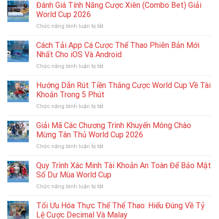
Các
Đánh Giá Tính Năng Cược Xiên (Combo Bet) Giải
Gia
Mini
Đại
World Cup 2026
Game
Lý
ở
Chức năng bình luận bị tắt
Dự
Bóng
Đánh
Đoán
Đá
Giá
Cách Tải App Cá Cược Thể Thao Phiên Bản Mới
World
Mùa
Tính
Cup
Nhất Cho iOS Và Android
World
Năng
Nhận
Cup
ở
Chức năng bình luận bị tắt
Cược
Thưởng
2026
Cách
Xiên
Lớn
Tải
Hướng Dẫn Rút Tiền Thắng Cược World Cup Về Tài
(Combo
Miễn
App
Bet)
Khoản Trong 5 Phút
Phí
Cá
Giải
ở
Chức năng bình luận bị tắt
Cược
World
Hướng
Thể
Cup
Dẫn
Giải Mã Các Chương Trình Khuyến Móng Chào
Thao
2026
Rút
Phiên
Mừng Tân Thủ World Cup 2026
Tiền
Bản
ở
Chức năng bình luận bị tắt
Thắng
Mới
Giải
Cược
Nhất
Mã
Quy Trình Xác Minh Tài Khoản An Toàn Để Bảo Mật
World
Cho
Các
Cup
Số Dư Mùa World Cup
iOS
Chương
Về
Và
ở
Chức năng bình luận bị tắt
Trình
Tài
Android
Quy
Khuyến
Khoản
Trình
Tối Ưu Hóa Thực Thể Thể Thao: Hiểu Đúng Về Tỷ
Móng
Trong
Xác
Chào
Lệ Cược Decimal Và Malay
5