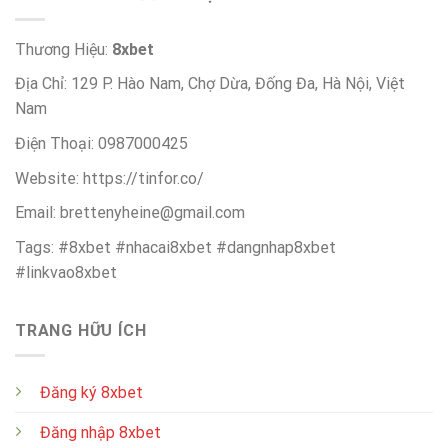
Thương Hiệu:
8xbet
Địa Chỉ: 129 P. Hào Nam, Chợ Dừa, Đống Đa, Hà Nội, Việt
Nam
Điện Thoại: 0987000425
Website: https://tinfor.co/
Email:
brettenyheine@gmail.com
Tags: #8xbet #nhacai8xbet #dangnhap8xbet
#linkvao8xbet
TRANG HỮU ÍCH
Đăng ký 8xbet
Đăng nhập 8xbet