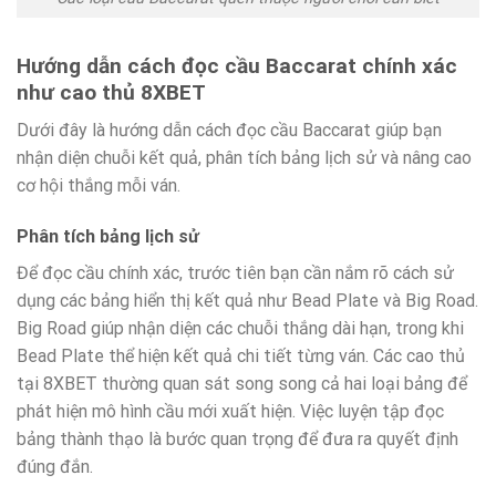
Hướng dẫn cách đọc cầu Baccarat chính xác
như cao thủ 8XBET
Dưới đây là hướng dẫn cách đọc cầu Baccarat giúp bạn
nhận diện chuỗi kết quả, phân tích bảng lịch sử và nâng cao
cơ hội thắng mỗi ván.
Phân tích bảng lịch sử
Để đọc cầu chính xác, trước tiên bạn cần nắm rõ cách sử
dụng các bảng hiển thị kết quả như Bead Plate và Big Road.
Big Road giúp nhận diện các chuỗi thắng dài hạn, trong khi
Bead Plate thể hiện kết quả chi tiết từng ván. Các cao thủ
tại 8XBET thường quan sát song song cả hai loại bảng để
phát hiện mô hình cầu mới xuất hiện. Việc luyện tập đọc
bảng thành thạo là bước quan trọng để đưa ra quyết định
đúng đắn.