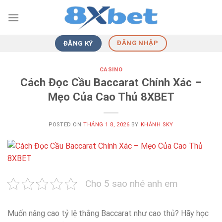
Skip
to
content
ĐĂNG NHẬP
ĐĂNG KÝ
CASINO
Cách Đọc Cầu Baccarat Chính Xác –
Mẹo Của Cao Thủ 8XBET
POSTED ON
THÁNG 1 8, 2026
BY
KHÁNH SKY
Cho 5 sao nhé anh em
Muốn nâng cao tỷ lệ thắng Baccarat như cao thủ? Hãy học