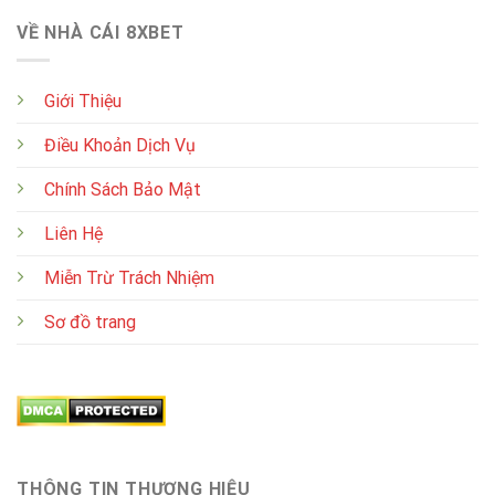
VỀ NHÀ CÁI 8XBET
Giới Thiệu
Điều Khoản Dịch Vụ
Chính Sách Bảo Mật
Liên Hệ
Miễn Trừ Trách Nhiệm
Sơ đồ trang
THÔNG TIN THƯƠNG HIỆU