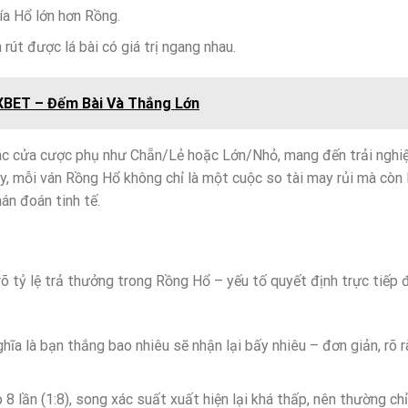
hía Hổ lớn hơn Rồng.
rút được lá bài có giá trị ngang nhau.
8XBET – Đếm Bài Và Thắng Lớn
ác cửa cược phụ như Chẵn/Lẻ hoặc Lớn/Nhỏ, mang đến trải nghi
, mỗi ván Rồng Hổ không chỉ là một cuộc so tài may rủi mà còn l
án đoán tinh tế.
õ tỷ lệ trả thưởng trong Rồng Hổ – yếu tố quyết định trực tiếp đ
hĩa là bạn thắng bao nhiêu sẽ nhận lại bấy nhiêu – đơn giản, rõ 
8 lần (1:8), song xác suất xuất hiện lại khá thấp, nên thường ch