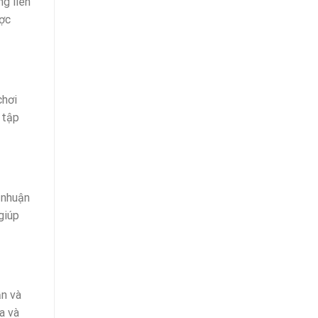
ng liên
ược
chơi
 tập
 nhuận
giúp
ần và
a và