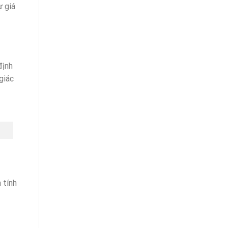
ự giá
định
giác
 tính