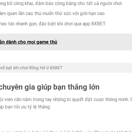
ông bố công khai, đảm bảo công bằng cho tất cả người chơi.
àm quen lẫn cao thủ muốn thử sức với giới hạn cao.
thao tác nhanh gọn, đặc biệt khi chơi qua app 8XBET.
dẫn dành cho mọi game thủ
ổi bật khi chơi Rồng Hổ ở 8XBET
chuyên gia giúp bạn thắng lớn
 hội viên cần nắm trong tay những bí quyết đặt cược thông minh. 
p bạn tối ưu tỷ lệ thắng.