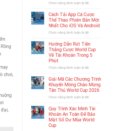
ở
Chức năng bình luận bị tắt
Đoán
Mùa
Đánh
World
World
Giá
Cup
Cup
Cách Tải App Cá Cược
Tính
Nhận
2026
Thể Thao Phiên Bản Mới
Năng
Thưởng
Nhất Cho iOS Và Android
Cược
Lớn
ở
Chức năng bình luận bị tắt
Xiên
Miễn
Cách
(Combo
Phí
iếm
Tải
Bet)
Hướng Dẫn Rút Tiền
a Rồng
App
Giải
Thắng Cược World Cup
Cá
World
.
Về Tài Khoản Trong 5
Cược
Cup
Phút
Thể
2026
 may
Thao
ở
Chức năng bình luận bị tắt
Phiên
Hướng
ò chơi,
Bản
Dẫn
Giải Mã Các Chương Trình
Mới
Rút
Khuyến Móng Chào Mừng
Nhất
Tiền
Tân Thủ World Cup 2026
Cho
Thắng
chuộng
iOS
ở
Chức năng bình luận bị tắt
Cược
ơi
Và
Giải
World
Android
Mã
Cup
Quy Trình Xác Minh Tài
 đại,
Các
Về
Khoản An Toàn Để Bảo
Chương
Tài
Mật Số Dư Mùa World
Trình
Khoản
Cup
Khuyến
Trong