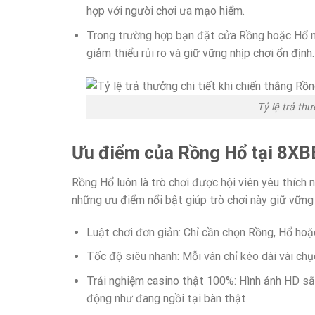
hợp với người chơi ưa mạo hiểm.
Trong trường hợp bạn đặt cửa Rồng hoặc Hổ như
giảm thiểu rủi ro và giữ vững nhịp chơi ổn định.
Tỷ lệ trả th
Ưu điểm của Rồng Hổ tại 8XBET
Rồng Hổ luôn là trò chơi được hội viên yêu thích n
những ưu điểm nổi bật giúp trò chơi này giữ vững 
Luật chơi đơn giản: Chỉ cần chọn Rồng, Hổ hoặ
Tốc độ siêu nhanh: Mỗi ván chỉ kéo dài vài chục
Trải nghiệm casino thật 100%: Hình ảnh HD sắc
động như đang ngồi tại bàn thật.