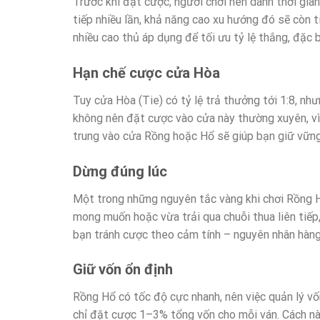
Trước khi đặt cược, người chơi nên dành thời gia
tiếp nhiều lần, khả năng cao xu hướng đó sẽ còn ti
nhiều cao thủ áp dụng để tối ưu tỷ lệ thắng, đặc b
Hạn chế cược cửa Hòa
Tuy cửa Hòa (Tie) có tỷ lệ trả thưởng tới 1:8, nh
không nên đặt cược vào cửa này thường xuyên, vì 
trung vào cửa Rồng hoặc Hổ sẽ giúp bạn giữ vững
Dừng đúng lúc
Một trong những nguyên tắc vàng khi chơi Rồng H
mong muốn hoặc vừa trải qua chuỗi thua liên tiếp
bạn tránh cược theo cảm tính – nguyên nhân hàng
Giữ vốn ổn định
Rồng Hổ có tốc độ cực nhanh, nên việc quản lý vố
chỉ đặt cược 1–3% tổng vốn cho mỗi ván. Cách này g